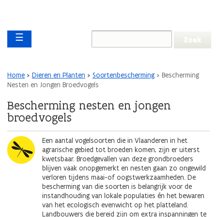
Overslaan en naar de inhoud gaan
Overslaan
Main navigation
en
☰
naar
de
algemene
inhoud
Kruimelpad
Home
Dieren en Planten
Soortenbescherming
Bescherming
gaan
Nesten en Jongen Broedvogels
Bescherming nesten en jongen
broedvogels
Afbeelding
Een aantal vogelsoorten die in Vlaanderen in het
agrarische gebied tot broeden komen, zijn er uiterst
kwetsbaar. Broedgevallen van deze grondbroeders
blijven vaak onopgemerkt en nesten gaan zo ongewild
verloren tijdens maai-of oogstwerkzaamheden. De
bescherming van die soorten is belangrijk voor de
instandhouding van lokale populaties én het bewaren
van het ecologisch evenwicht op het platteland.
Landbouwers die bereid zijn om extra inspanningen te