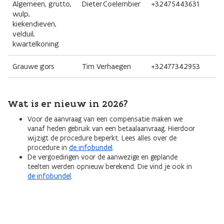
Algemeen, grutto,
Dieter Coelembier
+32475443631
wulp,
kiekendieven,
velduil,
kwartelkoning
Grauwe gors
Tim Verhaegen
+32477342953
Wat is er nieuw in 2026?
Voor de aanvraag van een compensatie maken we
vanaf heden gebruik van een betaalaanvraag. Hierdoor
wijzigt de procedure beperkt. Lees alles over de
procedure in
de infobundel
.
De vergoedingen voor de aanwezige en geplande
teelten werden opnieuw berekend. Die vind je ook in
de infobundel
.