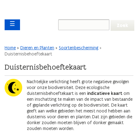
Overslaan en naar de inhoud gaan
Overslaan
Main navigation
en
☰
naar
de
algemene
inhoud
Kruimelpad
Home
Dieren en Planten
Soortenbescherming
gaan
Duisternisbehoeftekaart
Duisternisbehoeftekaart
Afbeelding
Nachtelijke verlichting heeft grote negatieve gevolgen
voor onze biodiversiteit. Deze ecologische
duisternisbehoeftekaart is een
indicatieve kaart
om
een inschatting te maken van de impact van bestaande
of geplande verlichting op de biodiversiteit. De kaart
geeft aan welke gebieden het meest nood hebben aan
duisternis voor dieren en planten. Dat zijn gebieden die
donker zouden moeten blijven of donker gemaakt
zouden moeten worden.