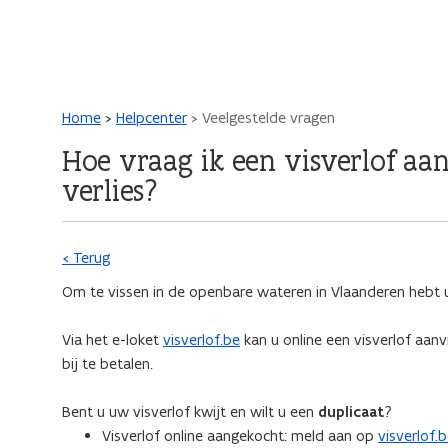
Main navigation
Kruimelpad
Home
Helpcenter
Veelgestelde vragen
Hoe vraag ik een visverlof aan
verlies?
< Terug
Om te vissen in de openbare wateren in Vlaanderen hebt u
Via het e-loket
visverlof.be
kan u online een visverlof aan
bij te betalen.
Bent u uw visverlof kwijt en wilt u een
duplicaat
?
Visverlof online aangekocht: meld aan op
visverlof.