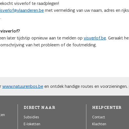
kocht visverlof te raadplegen!
isverlof@vlaanderen.be
met vermelding van uw naam, adres en rijks
.
visverlof?
p een later tijdstip opnieuw aan te melden op
visverlof.be
. Geraakt h
mschrijving van het probleem of de foutmelding.
ar
www.natuurenbos.be
en ontdek handige routes en voorzieningen, p
DIRECT NAAR
HELPCENTER
iten
Subsidies
Contact
E-loketten
Klachten