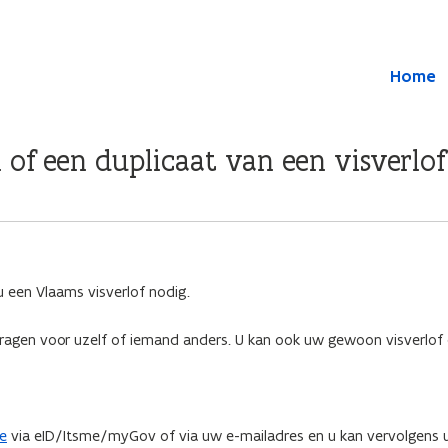
Overslaan en naar de inhoud gaan
Overslaan
Home
en
naar
de
algemene
 of een duplicaat van een visverlof
inhoud
gaan
 een Vlaams visverlof nodig.
vragen voor uzelf of iemand anders. U kan ook uw gewoon visverlof o
be
via eID/Itsme/myGov of via uw e-mailadres en u kan vervolgens u