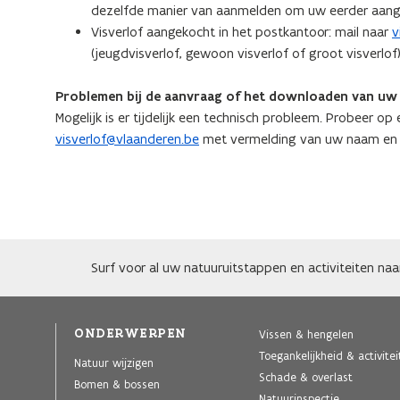
dezelfde manier van aanmelden om uw eerder aange
Visverlof aangekocht in het postkantoor: mail naar
v
(jeugdvisverlof, gewoon visverlof of groot visverlof)
Problemen bij de aanvraag of het downloaden van uw 
Mogelijk is er tijdelijk een technisch probleem. Probeer o
visverlof@vlaanderen.be
met vermelding van uw naam en o
Surf voor al uw natuuruitstappen en activiteiten na
ONDERWERPEN
Vissen & hengelen
Toegankelijkheid & activite
Natuur wijzigen
Schade & overlast
Bomen & bossen
Natuurinspectie