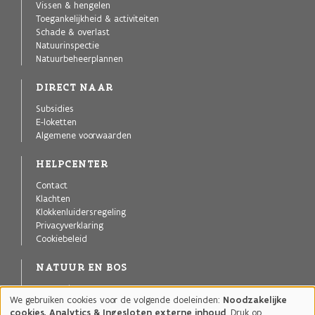
Vissen & hengelen
Toegankelijkheid & activiteiten
Schade & overlast
Natuurinspectie
Natuurbeheerplannen
DIRECT NAAR
Subsidies
E-loketten
Algemene voorwaarden
HELPCENTER
Contact
Klachten
Klokkenluidersregeling
Privacyverklaring
Cookiebeleid
NATUUR EN BOS
Agentschap voor Natuur en Bos
We gebruiken cookies voor de volgende doeleinden:
Noodzakelijke
Publicaties
Gebruik
cookies, Analytics & Ingesloten externe inhoud
. Druk op