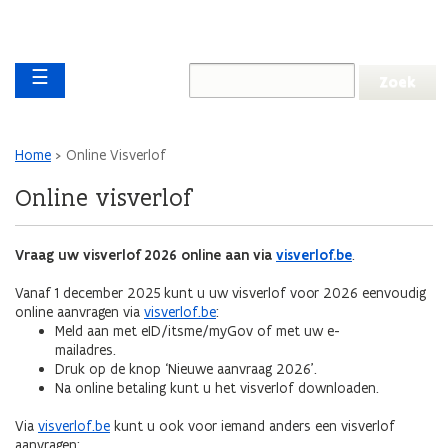
Overslaan en naar de inhoud gaan
Overslaan
Main navigation
en
☰
naar
de
algemene
inhoud
Kruimelpad
Home
Online Visverlof
gaan
Online visverlof
Vraag uw visverlof 2026 online aan via
visverlof.be
.
Vanaf 1 december 2025 kunt u uw visverlof voor 2026 eenvoudig
online aanvragen via
visverlof.be
:
Meld aan met eID/itsme/myGov of met uw e-
mailadres.
Druk op de knop ‘Nieuwe aanvraag 2026’.
Na online betaling kunt u het visverlof downloaden.
Via
visverlof.be
kunt u ook voor iemand anders een visverlof
aanvragen: