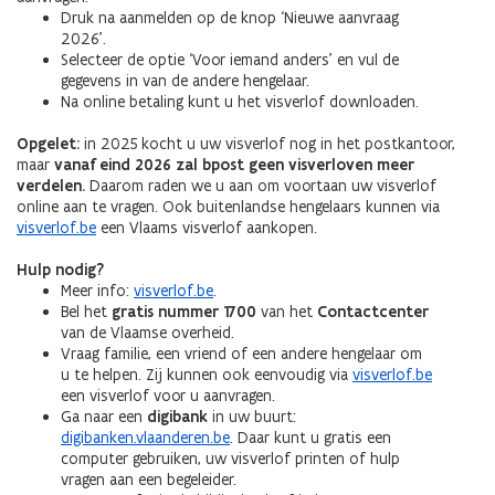
Druk na aanmelden op de knop ‘Nieuwe aanvraag
2026’.
Selecteer de optie ‘Voor iemand anders’ en vul de
gegevens in van de andere hengelaar.
Na online betaling kunt u het visverlof downloaden.
Opgelet:
in 2025 kocht u uw visverlof nog in het postkantoor,
maar
vanaf eind 2026 zal bpost geen visverloven meer
verdelen.
Daarom raden we u aan om voortaan uw visverlof
online aan te vragen. Ook buitenlandse hengelaars kunnen via
visverlof.be
een Vlaams visverlof aankopen.
Hulp nodig?
Meer info:
visverlof.be
.
Bel het
gratis nummer 1700
van het
Contactcenter
van de Vlaamse overheid.
Vraag familie, een vriend of een andere hengelaar om
u te helpen. Zij kunnen ook eenvoudig via
visverlof.be
een visverlof voor u aanvragen.
Ga naar een
digibank
in uw buurt:
digibanken.vlaanderen.be
. Daar kunt u gratis een
computer gebruiken, uw visverlof printen of hulp
vragen aan een begeleider.