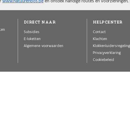
ar
www.natuurenbos.be
en ontdek handige routes en voorzieningen, p
DIRECT NAAR
HELPCENTER
iten
Subsidies
Contact
E-loketten
Klachten
Algemene voorwaarden
Klokkenluidersregeling
Privacyverklaring
Cookiebeleid