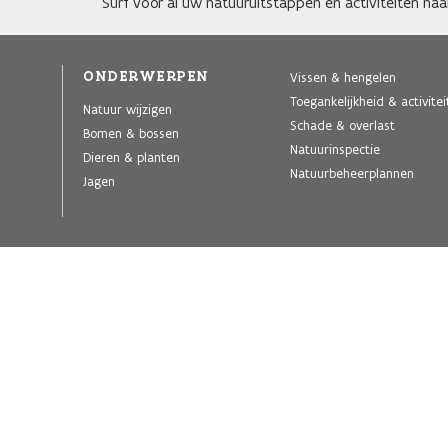
Surf voor al uw natuuruitstappen en activiteiten na
ONDERWERPEN
Vissen & hengelen
Toegankelijkheid & activite
Natuur wijzigen
Schade & overlast
Bomen & bossen
Natuurinspectie
Dieren & planten
Natuurbeheerplannen
Jagen