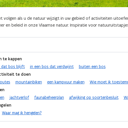
et volgen als u de natuur wijzigt in uw gebied of activiteiten uitoe
eer en beleid in onze Vlaamse natuur. Inspiratie voor natuuruitstapj
 te kappen
 dat bos blijft
in een bos dat verdwijnt
buiten een bos
tiviteit te doen
routes
mountainbiken
een kampvuur maken
Wie moet ik toestem
en
en
jachtverlof
faunabeheerplan
afwijking op soortenbesluit
Wa
ngelen
Waar mag ik hengelen?