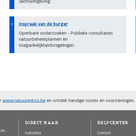
Jachtwetgeving
Inspraak van de burger
Openbare onderzoeken - Publieke consultaties
natuurbeheerplannen en
toegankelijkheidsregelingen
ar
www.natuurenbos.be
en ontdek handige routes en voorzieningen, p
DIRECT NAAR
HELPCENTER
iten
Subsidies
Contact