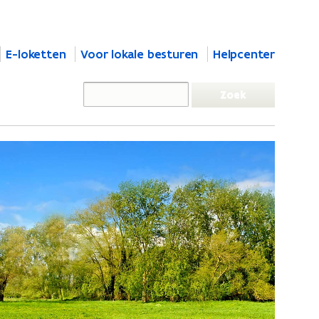
E-loketten
Voor lokale besturen
Helpcenter