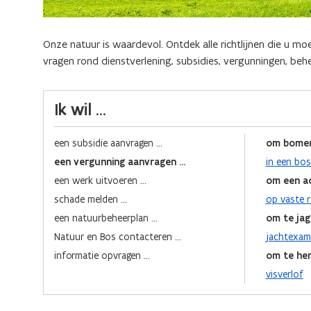
Onze natuur is waardevol. Ontdek alle richtlijnen die u mo
vragen rond dienstverlening, subsidies, vergunningen, beh
Ik wil ...
een subsidie aanvragen ...
om bomen
een vergunning aanvragen ...
in een bos
een werk uitvoeren ...
om een ac
schade melden ...
op vaste 
een natuurbeheerplan ...
om te jag
Natuur en Bos contacteren ...
jachtexam
informatie opvragen ...
om te he
visverlof