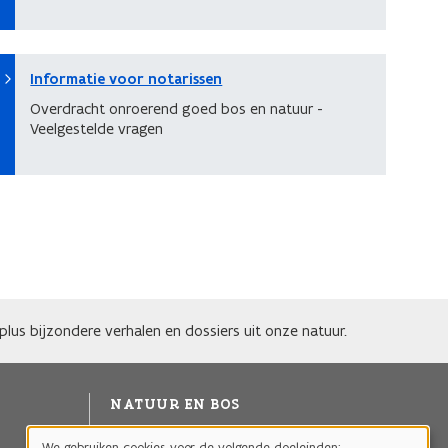
Informatie voor notarissen
Overdracht onroerend goed bos en natuur -
Veelgestelde vragen
lus bijzondere verhalen en dossiers uit onze natuur.
NATUUR EN BOS
Agentschap voor Natuur en Bos
We gebruiken cookies voor de volgende doeleinden: