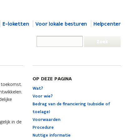
E-loketten
Voor lokale besturen
Helpcenter
OP DEZE PAGINA
e toekomst.
Wat?
ntwikkelen.
Voor wie?
elijke
Bedrag van de financiering (subsidie of
toelage)
Voorwaarden
elijk in de
Procedure
Nuttige informatie