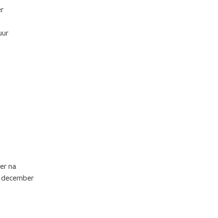
r
uur
er na
in december