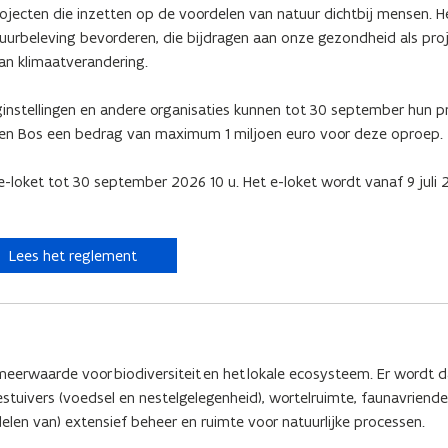
ojecten die inzetten op de voordelen van natuur dichtbij mensen. H
uurbeleving bevorderen, die bijdragen aan onze gezondheid als pro
n klimaatverandering.
ginstellingen en andere organisaties kunnen tot 30 september hun p
ur en Bos een bedrag van maximum 1 miljoen euro voor deze oproep.
 e-loket tot 30 september 2026 10 u. Het e-loket wordt vanaf 9 juli
Lees het reglement
eerwaarde voor biodiversiteit en het lokale ecosysteem. Er wordt d
uivers (voedsel en nestelgelegenheid), wortelruimte, faunavriendel
delen van) extensief beheer en ruimte voor natuurlijke processen.