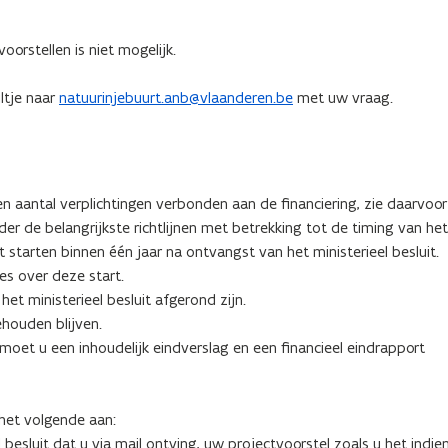
oorstellen is niet mogelijk.
ltje naar
natuurinjebuurt.anb@vlaanderen.be
met uw vraag.
en aantal verplichtingen verbonden aan de financiering, zie daarvoor
der de belangrijkste richtlijnen met betrekking tot de timing van het
starten binnen één jaar na ontvangst van het ministerieel besluit.
es over deze start.
het ministerieel besluit afgerond zijn.
ehouden blijven.
moet u een inhoudelijk eindverslag en een financieel eindrapport
het volgende aan:
esluit dat u via mail ontving, uw projectvoorstel zoals u het indie