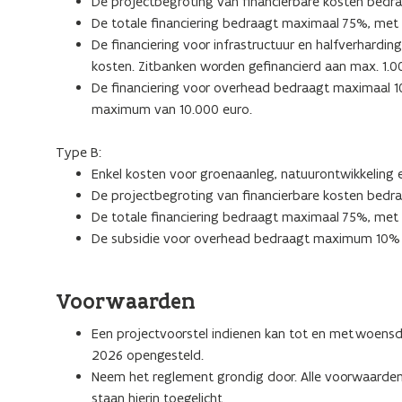
De projectbegroting van financierbare kosten bedr
De totale financiering bedraagt maximaal 75%, me
De financiering voor infrastructuur en halfverhard
kosten. Zitbanken worden gefinancierd aan max. 1.0
De financiering voor overhead bedraagt maximaal 1
maximum van 10.000 euro.
Type B:
Enkel kosten voor groenaanleg, natuurontwikkeling
De projectbegroting van financierbare kosten bedra
De totale financiering bedraagt maximaal 75%, me
De subsidie voor overhead bedraagt maximum 10% 
Voorwaarden
Een projectvoorstel indienen kan tot en met woensda
2026 opengesteld.
Neem het reglement grondig door. Alle voorwaarden,
staan hierin toegelicht.