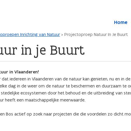
Overslaan en naar de inhoud gaan
Overslaan
Home
en
naar
oproepen Inrichting van Natuur
Projectoproep Natuur In Je Buurt
de
algemene
ur in je Buurt
inhoud
gaan
uur in Vlaanderen!
r dat iedereen in Vlaanderen van de natuur kan genieten, nu en in d
elke dag in de weer om de natuur te beschermen en duurzaam te o
 stedelijke ecosystemen door het behoud en de uitbreiding van sted
tuur heeft een maatschappelijke meerwaarde.
 en Bos actief op zoek naar projecten die die voordelen zo dicht mog