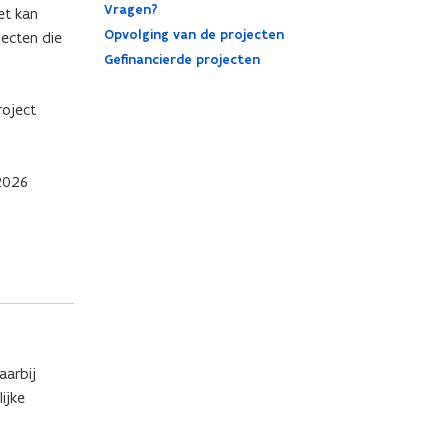
Vragen?
et kan
Opvolging van de projecten
jecten die
Gefinancierde projecten
roject
 2026
aarbij
ijke