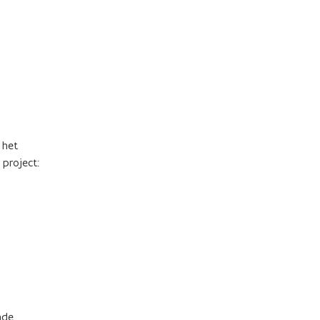
 het
 project:
nde