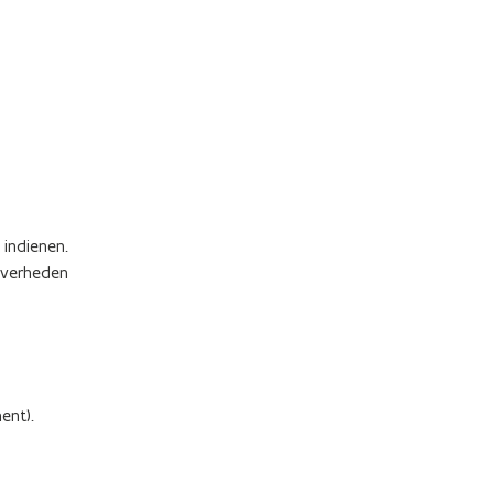
 indienen.
overheden
ment).