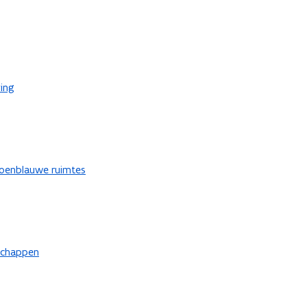
ing
groenblauwe ruimtes
schappen