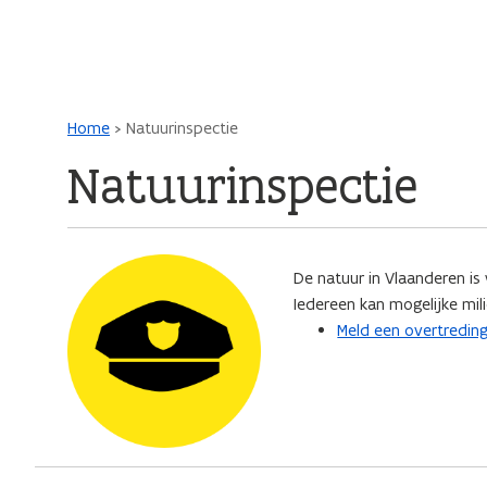
Main navigation
Kruimelpad
Home
Natuurinspectie
Natuurinspectie
De natuur in Vlaanderen is
Iedereen kan mogelijke mi
Meld een overtredin