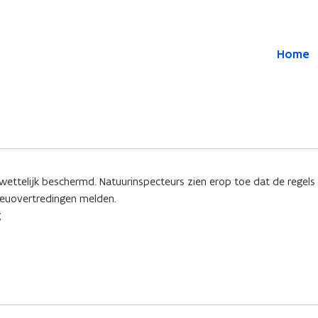
Overslaan en naar de inhoud gaan
Overslaan
Home
en
naar
de
algemene
inhoud
gaan
 wettelijk beschermd. Natuurinspecteurs zien erop toe dat de regel
lieuovertredingen melden.
g