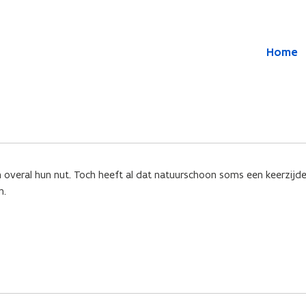
Overslaan en naar de inhoud gaan
Overslaan
Home
en
naar
de
algemene
inhoud
gaan
 overal hun nut. Toch heeft al dat natuurschoon soms een keerzijd
n.