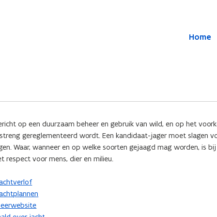
Overslaan en naar de inhoud gaan
Overslaan
Home
en
naar
de
algemene
inhoud
gaan
 gericht op een duurzaam beheer en gebruik van wild, en op het vo
 streng gereglementeerd wordt. Een kandidaat-jager moet slagen v
ngen. Waar, wanneer en op welke soorten gejaagd mag worden, is bij 
et respect voor mens, dier en milieu.
jachtverlof
jachtplannen
heerwebsite
ld over jacht