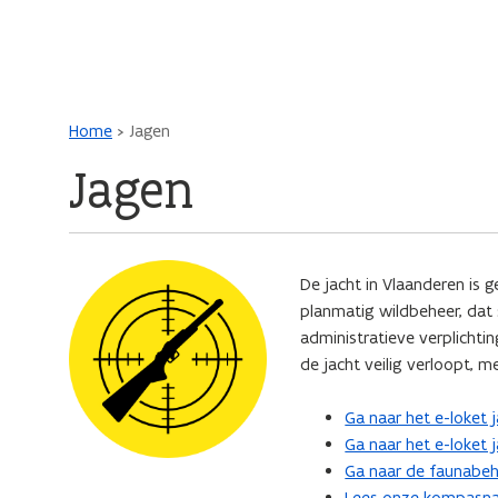
Main navigation
Kruimelpad
Home
Jagen
Jagen
De jacht in Vlaanderen is
planmatig wildbeheer, dat
administratieve verplichti
de jacht veilig verloopt, m
Ga naar het e-loket 
Ga naar het e-loket 
Ga naar de faunabe
Lees onze kompasnaa