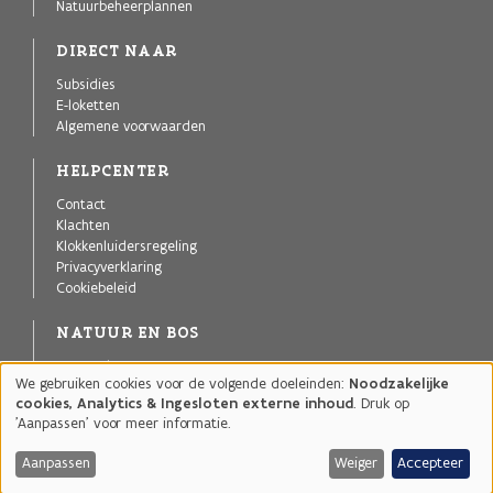
Natuurbeheerplannen
DIRECT NAAR
Subsidies
E-loketten
Algemene voorwaarden
HELPCENTER
Contact
Klachten
Klokkenluidersregeling
Privacyverklaring
Cookiebeleid
NATUUR EN BOS
Agentschap voor Natuur en Bos
We gebruiken cookies voor de volgende doeleinden:
Noodzakelijke
Publicaties
Gebruik
cookies, Analytics & Ingesloten externe inhoud
. Druk op
Projecten
van
'Aanpassen' voor meer informatie.
Natuurgebieden
persoonsgegevens
en
Aanpassen
Weiger
Accepteer
cookies