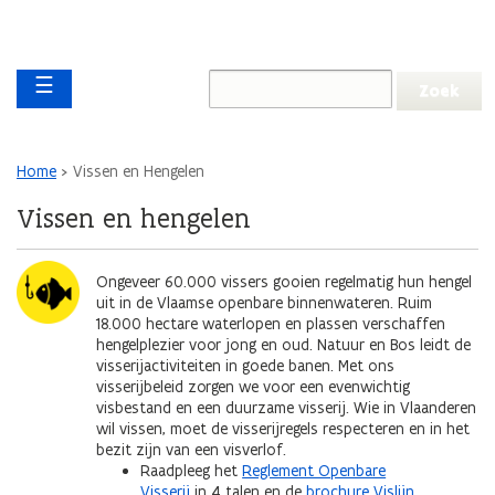
Overslaan en naar de inhoud gaan
Overslaan
Main navigation
en
☰
naar
de
algemene
inhoud
Kruimelpad
Home
Vissen en Hengelen
gaan
Vissen en hengelen
Ongeveer 60.000 vissers gooien regelmatig hun hengel
uit in de Vlaamse openbare binnenwateren. Ruim
18.000 hectare waterlopen en plassen verschaffen
hengelplezier voor jong en oud. Natuur en Bos leidt de
visserijactiviteiten in goede banen. Met ons
visserijbeleid zorgen we voor een evenwichtig
visbestand en een duurzame visserij. Wie in Vlaanderen
wil vissen, moet de visserijregels respecteren en in het
bezit zijn van een visverlof.
Raadpleeg het
Reglement Openbare
Visserij
in 4 talen en de
brochure Vislijn