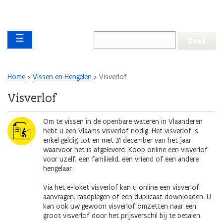
Overslaan en naar de inhoud gaan
Overslaan
Main navigation
en
☰
naar
de
algemene
inhoud
Kruimelpad
Home
Vissen en Hengelen
Visverlof
gaan
Visverlof
Afbeelding
Om te vissen in de openbare wateren in Vlaanderen
hebt u een Vlaams visverlof nodig. Het visverlof is
enkel geldig tot en met 31 december van het jaar
waarvoor het is afgeleverd. Koop online een visverlof
voor uzelf, een familielid, een vriend of een andere
hengelaar.
Via het e-loket visverlof kan u online een visverlof
aanvragen, raadplegen of een duplicaat downloaden. U
kan ook uw gewoon visverlof omzetten naar een
groot visverlof door het prijsverschil bij te betalen.