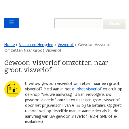
Overslaan en naar de inhoud gaan
Overslaan
Main navigation
en
☰
naar
de
algemene
inhoud
Kruimelpad
Home
Vissen en Hengelen
Visverlof
Gewoon Visverlof
gaan
Omzetten Naar Groot Visverlof
Gewoon visverlof omzetten naar
groot visverlof
Afbeelding
U wil uw gewoon visverlof omzetten naar een groot
visverlof? Meld aan in het
e-loket visverlof
en druk op
de knop ‘Nieuwe aanvraag’. U kan vervolgens uw
gewoon visverlof omzetten naar een groot visverlof
door het prijsverschil van € 35 bij te betalen. Opgelet:
u moet wel op dezelfde manier aanmelden als bij de
aanvraag van uw gewoon visverlof (eID-ITSME of e-
mailadres).