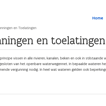
Overslaan en naar de inhoud gaan
Overslaan
Home
en
naar
nningen en Toelatingen
de
algemene
ningen en toelatingen
inhoud
gaan
rincipe vissen in alle rivieren, kanalen, beken en ook in stilstaande 
 afgesloten van het openbare waterwegennet. In bepaalde wateren he
omende vergunning nodig. In heel wat wateren gelden ook beperkin