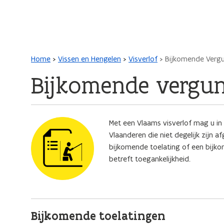
Main navigation
Kruimelpad
Home
Vissen en Hengelen
Visverlof
Bijkomende Vergu
Bijkomende vergun
Afbeelding
Met een Vlaams visverlof mag u in p
Vlaanderen die niet degelijk zijn
bijkomende toelating of een bijk
betreft toegankelijkheid.
Bijkomende toelatingen