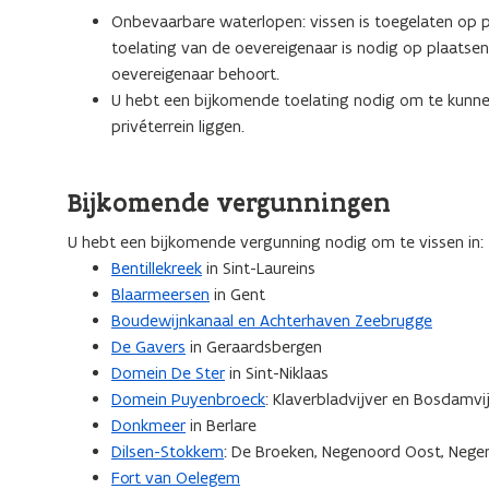
Onbevaarbare waterlopen: vissen is toegelaten op p
toelating van de oevereigenaar is nodig op plaatsen
oevereigenaar behoort.
U hebt een bijkomende toelating nodig om te kunnen 
privéterrein liggen.
Bijkomende vergunningen
U hebt een bijkomende vergunning nodig om te vissen in:
Bentillekreek
in Sint-Laureins
Blaarmeersen
in Gent
Boudewijnkanaal en Achterhaven Zeebrugge
De Gavers
in Geraardsbergen
Domein De Ster
in Sint-Niklaas
Domein Puyenbroeck
: Klaverbladvijver en Bosdamvi
Donkmeer
in Berlare
Dilsen-Stokkem
: De Broeken, Negenoord Oost, Nege
Fort van Oelegem