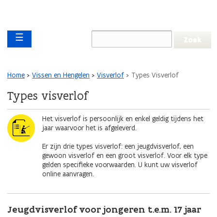
Overslaan en naar de inhoud gaan
Overslaan
Main navigation
en
☰
naar
de
algemene
inhoud
Kruimelpad
Home
Vissen en Hengelen
Visverlof
Types Visverlof
gaan
Types visverlof
Afbeelding
Het visverlof is persoonlijk en enkel geldig tijdens het
jaar waarvoor het is afgeleverd.
Er zijn drie types visverlof: een jeugdvisverlof, een
gewoon visverlof en een groot visverlof. Voor elk type
gelden specifieke voorwaarden. U kunt uw visverlof
online aanvragen.
Jeugdvisverlof voor jongeren t.e.m. 17 jaar