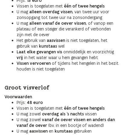
Prijs:
13 euro
Vissen is toegelaten met
één of twee hengels
U mag
alleen overdag vissen
, van twee uur voor
zonsopgang tot twee uur na zonsondergang
U mag
alleen vanaf de oever vissen
, of vanop een
plateau of een steiger die verankerd of verbonden
zijn met de oever
Het gebruik van
aasvissen
is niet toegelaten, het
gebruik van
kunstaas
wel
Laat elke gevangen vis
onmiddellijk en voorzichtig
vrij
in het water waar u hem gevangen hebt
Vissen vervoeren
of tijdens het hengelen in het bezit
houden is niet toegelaten
Groot visverlof
Voorwaarden
Prijs:
48 euro
Vissen is toegelaten met
één of twee hengels
U mag zowel
overdag als ’s nachts
vissen
U mag zowel
vanaf de oever vissen en anders dan
vanaf de oever
(bv. in een bootje of wadend)
U mag
aasvissen
en
kunstaas
gebruiken