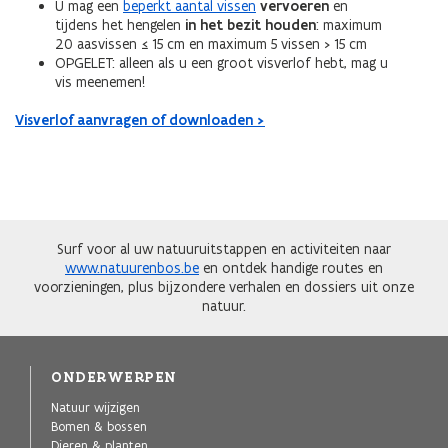
U mag een
beperkt aantal vissen
vervoeren
en
tijdens het hengelen
in het bezit houden
: maximum
20 aasvissen ≤ 15 cm en maximum 5 vissen > 15 cm
OPGELET: alleen als u een groot visverlof hebt, mag u
vis meenemen!
Visverlof aanvragen of downloaden >
Surf voor al uw natuuruitstappen en activiteiten naar
www.natuurenbos.be
en ontdek handige routes en
voorzieningen, plus bijzondere verhalen en dossiers uit onze
natuur.
ONDERWERPEN
Natuur wijzigen
Bomen & bossen
Dieren & planten