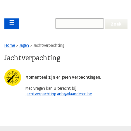
Overslaan en naar de inhoud gaan
Overslaan
Main navigation
en
☰
naar
de
algemene
inhoud
Kruimelpad
Home
Jagen
Jachtverpachting
gaan
Jachtverpachting
Afbeelding
Momenteel zijn er geen verpachtingen.
Met vragen kan u terecht bij
jachtverpachting.anb@vlaanderen.be
.