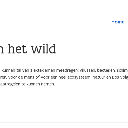
Overslaan en naar de inhoud gaan
Overslaan
Home
en
naar
de
algemene
in het wild
inhoud
gaan
en, kunnen tal van ziektekiemen meedragen: virussen, bacteriën, sch
eren, voor de mens of voor een heel ecosysteem. Natuur en Bos volg
maatregelen te kunnen nemen.