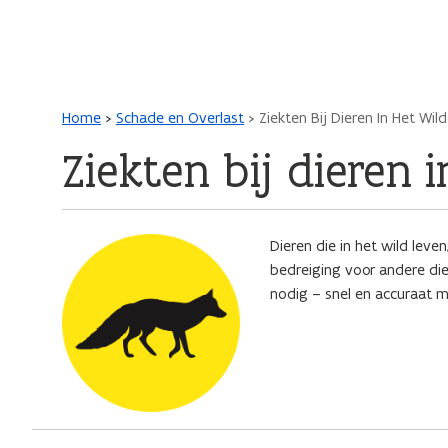
Main navigation
Kruimelpad
Home
Schade en Overlast
Ziekten Bij Dieren In Het Wild
Ziekten bij dieren 
Afbeelding
Dieren die in het wild lev
bedreiging voor andere di
nodig – snel en accuraat 