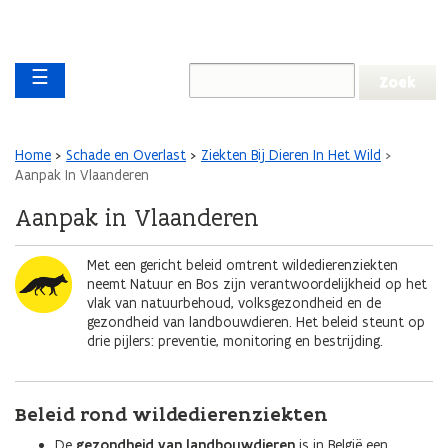
Overslaan en naar de inhoud gaan
Overslaan
Main navigation
en
☰
naar
de
algemene
inhoud
Kruimelpad
Home
Schade en Overlast
Ziekten Bij Dieren In Het Wild
gaan
Aanpak In Vlaanderen
Aanpak in Vlaanderen
Afbeelding
Met een gericht beleid omtrent wildedierenziekten
neemt Natuur en Bos zijn verantwoordelijkheid op het
vlak van natuurbehoud, volksgezondheid en de
gezondheid van landbouwdieren. Het beleid steunt op
drie pijlers: preventie, monitoring en bestrijding.
Beleid rond wildedierenziekten
De
gezondheid van landbouwdieren
is in België een