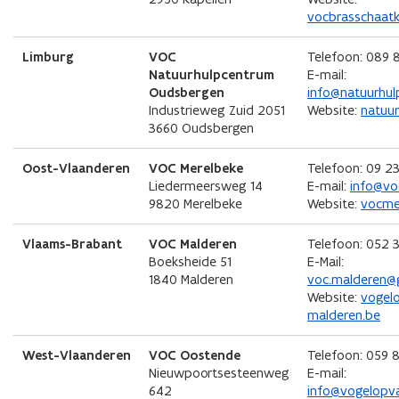
vocbrasschaatk
Limburg
VOC
Telefoon: 089 
Natuurhulpcentrum
E-mail:
Oudsbergen
info@natuurhul
Industrieweg Zuid 2051
Website:
natuu
3660 Oudsbergen
Oost-Vlaanderen
VOC Merelbeke
Telefoon: 09 2
Liedermeersweg 14
E-mail:
info@vo
9820 Merelbeke
Website:
vocme
Vlaams-Brabant
VOC Malderen
Telefoon: 052 3
Boeksheide 51
E-Mail:
1840 Malderen
voc.malderen@
Website:
vogel
malderen.be
West-Vlaanderen
VOC Oostende
Telefoon: 059 
Nieuwpoortsesteenweg
E-mail:
642
info@vogelopv