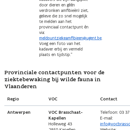
door dieren en géén
verdronken amfibieën) ziet,
gelieve die zo snel mogelijk
te melden aan het
provinciaal contactpunt én
via:
meldpuntziekeamfibieen@ugent.be
.
Voeg een foto van het
kadaver erbij en vermeld
plaats en tijdstip."
Provinciale contactpunten voor de
ziektebewaking bij wilde fauna in
Vlaanderen
Regio
VOC
Contact
Antwerpen
VOC Brasschaat-
Telefoon: 03 37
Kapellen
E-mail:
Holleweg 43
info@vocbrassc
2950 Kapellen
Website: