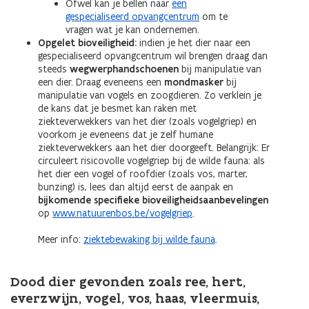
Ofwel kan je bellen naar
een
gespecialiseerd opvangcentrum
om te
vragen wat je kan ondernemen.
Opgelet bioveiligheid:
indien je het dier naar een
gespecialiseerd opvangcentrum wil brengen draag dan
steeds
wegwerphandschoenen
bij manipulatie van
een dier. Draag eveneens een
mondmasker
bij
manipulatie van vogels en zoogdieren. Zo verklein je
de kans dat je besmet kan raken met
ziekteverwekkers van het dier (zoals vogelgriep) en
voorkom je eveneens dat je zelf humane
ziekteverwekkers aan het dier doorgeeft. Belangrijk: Er
circuleert risicovolle vogelgriep bij de wilde fauna: als
het dier een vogel of roofdier (zoals vos, marter,
bunzing) is, lees dan altijd eerst de aanpak en
bijkomende specifieke bioveiligheidsaanbevelingen
op
www.natuurenbos.be/vogelgriep
.
Meer info:
ziektebewaking bij wilde fauna
.
Dood dier gevonden zoals ree, hert,
everzwijn, vogel, vos, haas, vleermuis,