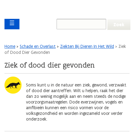
Overslaan en naar de inhoud gaan
Overslaan
Main navigation
en
☰
naar
de
algemene
inhoud
Kruimelpad
Home
Schade en Overlast
Ziekten Bij Dieren In Het Wild
Ziek
gaan
of Dood Dier Gevonden
Ziek of dood dier gevonden
Afbeelding
Soms kunt u in de natuur een ziek, gewond, verzwakt
of dood dier aantreffen. Wilt u helpen, raak het dier
dan zo weinig mogelijk aan en neem steeds de nodige
voorzorgsmaatregelen. Dode everzwijnen, vogels en
amfibieën kunnen een risico vormen voor de
volksgezondheid en worden ingezameld voor verder
onderzoek.