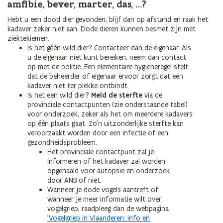
amfibie, bever, marter, das, …?
Hebt u een dood dier gevonden, blijf dan op afstand en raak het
kadaver zeker niet aan. Dode dieren kunnen besmet zijn met
ziektekiemen.
Is het géén wild dier? Contacteer dan de eigenaar. Als
u de eigenaar niet kunt bereiken, neem dan contact
op met de politie. Een elementaire hygiëneregel stelt
dat de beheerder of eigenaar ervoor zorgt dat een
kadaver niet ter plekke ontbindt.
Is het een wild dier?
Meld de sterfte
via de
provinciale contactpunten (zie onderstaande tabel)
voor onderzoek, zeker als het om meerdere kadavers
op één plaats gaat. Zo’n uitzonderlijke sterfte kan
veroorzaakt worden door een infectie of een
gezondheidsprobleem.
Het provinciale contactpunt zal je
informeren of het kadaver zal worden
opgehaald voor autopsie en onderzoek
door ANB of niet.
Wanneer je dode vogels aantreft of
wanneer je meer informatie wilt over
vogelgriep, raadpleeg dan de webpagina
"Vogelgriep in Vlaanderen: info en