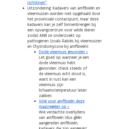
richtlijnen"
.
Uitzondering: Kadavers van amfibieën en
vleermuizen worden niet opgehaald door
het provinciale contactpunt, maar deze
kadavers kan je zelf binnenbrengen bij
een opvangcentrum voor wilde dieren
zodat ANB ze onderzoekt op
pathogenen (zoals Rabiës bij vleermuizen
en Chytridiomycose bij amfibieën):
Dode vleermuis gevonden >
Let goed op wanneer je een
dode vleermuis hebt
gevonden: check steeds of
de vleermuis echt dood is,
want in rust kan een
vleermuis zijn
lichaamstemperatuur laten
zakken.
Volg voor amfibieën deze
maatregelen op >
Wie verdachte overlijdens
van amfibieën (dus géén
aangereden amfibieën,
kadavers die zijn aangepikt