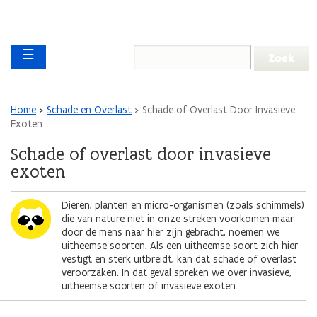
Overslaan en naar de inhoud gaan
Overslaan
Main navigation
en
☰
naar
de
algemene
inhoud
Kruimelpad
Home
Schade en Overlast
Schade of Overlast Door Invasieve
gaan
Exoten
Schade of overlast door invasieve
exoten
Afbeelding
Dieren, planten en micro-organismen (zoals schimmels)
die van nature niet in onze streken voorkomen maar
door de mens naar hier zijn gebracht, noemen we
uitheemse soorten. Als een uitheemse soort zich hier
vestigt en sterk uitbreidt, kan dat schade of overlast
veroorzaken. In dat geval spreken we over invasieve,
uitheemse soorten of invasieve exoten.