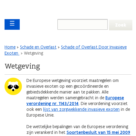
Overslaan en naar de inhoud gaan
Overslaan
Main navigation
en
☰
naar
de
algemene
inhoud
Kruimelpad
Home
Schade en Overlast
Schade of Overlast Door Invasieve
gaan
Exoten
Wetgeving
Wetgeving
Afbeelding
De Europese wetgeving voorziet maatregelen om
invasieve exoten op een gecoördineerde en
gebiedsdekkende manier aan te pakken. Alle
maatregelen werden samengebracht in de
Europese
verordening nr. 1143/2014
. Die verordening voorziet
ook een
lijst van zorgwekkende invasieve exoten
in de
Europese Unie.
De wettelijke bepalingen van de Europese verordening
zijn verankerd in het
Soortenbesluit van 15 mei 2009