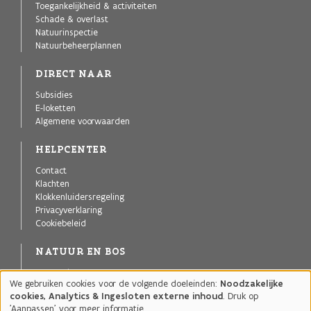
Toegankelijkheid & activiteiten
Schade & overlast
Natuurinspectie
Natuurbeheerplannen
DIRECT NAAR
Subsidies
E-loketten
Algemene voorwaarden
HELPCENTER
Contact
Klachten
Klokkenluidersregeling
Privacyverklaring
Cookiebeleid
NATUUR EN BOS
Agentschap voor Natuur en Bos
We gebruiken cookies voor de volgende doeleinden:
Noodzakelijke
Publicaties
Gebruik
cookies, Analytics & Ingesloten externe inhoud
. Druk op
Projecten
van
'Aanpassen' voor meer informatie.