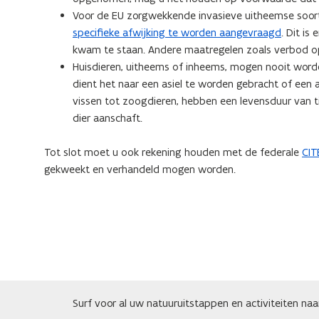
Voor de EU zorgwekkende invasieve uitheemse soort
specifieke afwijking te worden aangevraagd
. Dit is
kwam te staan. Andere maatregelen zoals verbod op k
Huisdieren, uitheems of inheems, mogen nooit worden
dient het naar een asiel te worden gebracht of ee
vissen tot zoogdieren, hebben een levensduur van t
dier aanschaft.
Tot slot moet u ook rekening houden met de federale
CIT
gekweekt en verhandeld mogen worden.
Surf voor al uw natuuruitstappen en activiteiten na