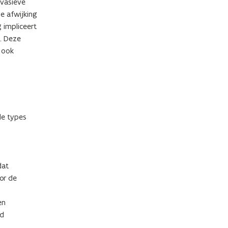
nvasieve
e afwijking
 impliceert
. Deze
 ook
de types
dat
oor de
en
rd