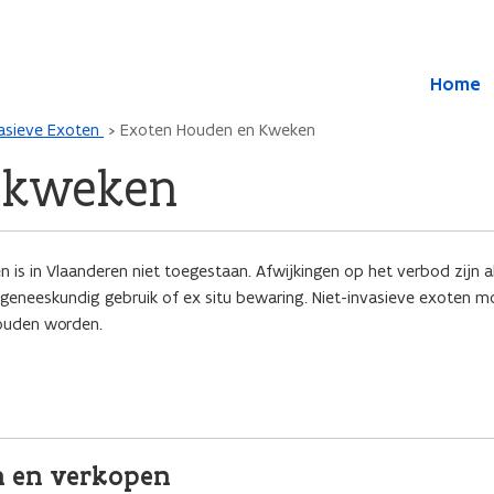
Overslaan en naar de inhoud gaan
Overslaan
Home
en
naar
vasieve Exoten
Exoten Houden en Kweken
de
algemene
 kweken
inhoud
gaan
is in Vlaanderen niet toegestaan. Afwijkingen op het verbod zijn a
 geneeskundig gebruik of ex situ bewaring. Niet-invasieve exoten m
houden worden.
n en verkopen