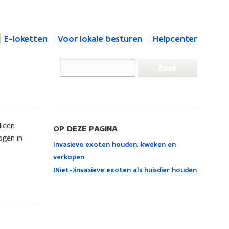
E-loketten
Voor lokale besturen
Helpcenter
lleen
OP DEZE PAGINA
ogen in
Invasieve exoten houden, kweken en
verkopen
(Niet-)invasieve exoten als huisdier houden