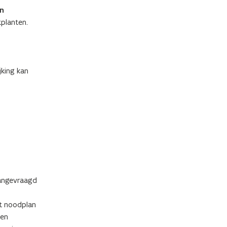
n
tplanten.
king kan
aangevraagd
et noodplan
een