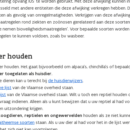
ortering opvang IUS' te worden gebruikt. Met deze afwijking kunnen i
seld met andere entiteiten die deze afwijking verkregen hebben. D
okken als gevolg van onregelmatigheden. Verkrijgen van deze afwijking
aatregelen rond ziekten en zoönosen gerelateerd aan deze soorten
'Te nemen bioveiligheidsmaatregelen'. Voor bepaalde soorten worden
egelen te kunnen voldoen, zoals bv wasbeer.
ier houden
er houden. Het gaat bijvoorbeeld om alpaca’s, chinchilla’s of bepaal
er toegelaten als huisdier.
 dieren kan u terecht bij
de huisdierwijzers
.
e lijst
van de Vlaamse overheid staan.
ijst
van de Vlaamse overheid staan. Wilt u toch een reptiel houden 
vraag indienen. Alleen als u kunt bewijzen dat u uw reptiel al had v
n uitzondering krijgen.
, zoogdieren, reptielen en ongewervelden
houden als ze niet kunn
, uitheemse soorten
staan. Als u uw dier al had voor het in de lijst we
t zich niet kan voortplanten.