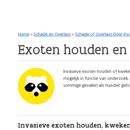
Main navigation
Kruimelpad
Home
Schade en Overlast
Schade of Overlast Door In
Exoten houden en
Afbeelding
Invasieve exoten houden of kweken 
mogelijk in functie van onderzoek,
sommige gevallen als huisdier ge
Invasieve exoten houden, kweke