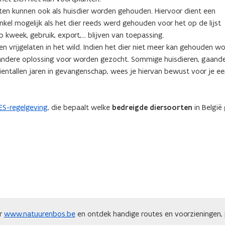
en kunnen ook als huisdier worden gehouden. Hiervoor dient een
 enkel mogelijk als het dier reeds werd gehouden voor het op de lijst
week, gebruik, export,... blijven van toepassing.
 vrijgelaten in het wild. Indien het dier niet meer kan gehouden w
n andere oplossing voor worden gezocht. Sommige huisdieren, gaand
ientallen jaren in gevangenschap, wees je hiervan bewust voor je e
ES-regelgeving
, die bepaalt welke
bedreigde diersoorten
in België
ar
www.natuurenbos.be
en ontdek handige routes en voorzieningen, p