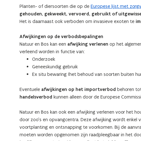
Planten- of diersoorten die op de
Europese lijst met zor
gehouden, gekweekt, vervoerd, gebruikt of uitgewiss
Het is daarnaast ook verboden om invasieve exoten te
im
Afwijkingen op de verbodsbepalingen
Natuur en Bos kan een
afwijking verlenen
op het algemen
verleend worden in functie van:
Onderzoek
Geneeskundig gebruik
Ex situ bewaring (het behoud van soorten buiten hun
Eventuele
afwijkingen op het importverbod
behoren tot
handelsverbod
kunnen alleen door de Europese Commiss
Natuur en Bos kan ook een afwijking verlenen voor het h
door zoo's en opvangcentra. Deze afwijking wordt enkel v
voortplanting en ontsnapping te voorkomen. Bij de aanvr
moeten worden opgenomen zijn raadpleegbaar in het docum