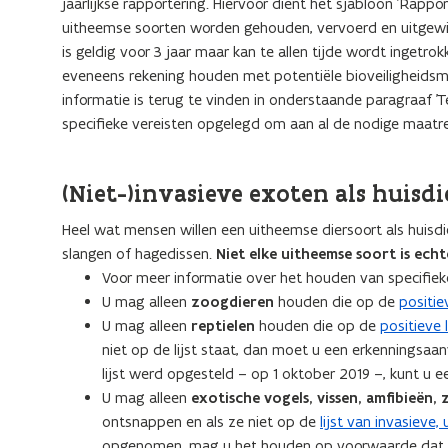
jaarlijkse rapportering. Hiervoor dient het sjabloon 'Rapp
uitheemse soorten worden gehouden, vervoerd en uitgewis
is geldig voor 3 jaar maar kan te allen tijde wordt ingetr
eveneens rekening houden met potentiële bioveiligheidsm
informatie is terug te vinden in onderstaande paragraaf 
specifieke vereisten opgelegd om aan al de nodige maatr
(Niet-)invasieve exoten als huisd
Heel wat mensen willen een uitheemse diersoort als huisdi
slangen of hagedissen.
Niet elke uitheemse soort is echt
Voor meer informatie over het houden van specifieke
U mag alleen
zoogdieren
houden die op de
positiev
U mag alleen
reptielen
houden die op de
positieve l
niet op de lijst staat, dan moet u een erkenningsaan
lijst werd opgesteld – op 1 oktober 2019 –, kunt u ee
U mag alleen
exotische vogels, vissen, amfibieën
ontsnappen en als ze niet op de
lijst van invasieve
opgenomen, mag u het houden op voorwaarde dat he