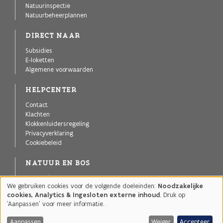
Natuurinspectie
Natuurbeheerplannen
DIRECT NAAR
Subsidies
E-loketten
Algemene voorwaarden
HELPCENTER
Contact
Klachten
Klokkenluidersregeling
Privacyverklaring
Cookiebeleid
NATUUR EN BOS
Agentschap voor Natuur en Bos
We gebruiken cookies voor de volgende doeleinden:
Noodzakelijke
Publicaties
Gebruik
cookies, Analytics & Ingesloten externe inhoud
. Druk op
Projecten
van
'Aanpassen' voor meer informatie.
Natuurgebieden
persoonsgegevens
en
Aanpassen
Weiger
Accepteer