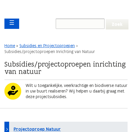
Overslaan en naar de inhoud gaan
Overslaan
Main navigation
en
☰
naar
de
algemene
inhoud
Kruimelpad
Home
Subsidies en Projectoproepen
gaan
Subsidies/projectoproepen Inrichting van Natuur
Subsidies/projectoproepen inrichting
van natuur
Afbeelding
Wilt u toegankelijke, veerkrachtige en biodiverse natuur
in uw buurt realiseren? Wij helpen u daarbij graag met
deze projectsubsidies.
Projectoproep Natuur