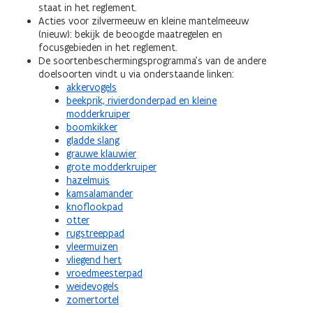
staat in het reglement.
Acties voor zilvermeeuw en kleine mantelmeeuw
(nieuw): bekijk de beoogde maatregelen en
focusgebieden in het reglement.
De soortenbeschermingsprogramma’s van de andere
doelsoorten vindt u via onderstaande linken:
akkervogels
beekprik, rivierdonderpad en kleine
modderkruiper
boomkikker
gladde slang
grauwe klauwier
grote modderkruiper
hazelmuis
kamsalamander
knoflookpad
otter
rugstreeppad
vleermuizen
vliegend hert
vroedmeesterpad
weidevogels
zomertortel