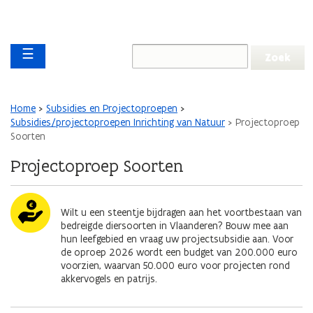
Overslaan en naar de inhoud gaan
Overslaan
Main navigation
en
☰
naar
de
algemene
inhoud
Kruimelpad
Home
Subsidies en Projectoproepen
gaan
Subsidies/projectoproepen Inrichting van Natuur
Projectoproep
Soorten
Projectoproep Soorten
Afbeelding
Wilt u een steentje bijdragen aan het voortbestaan van
bedreigde diersoorten in Vlaanderen? Bouw mee aan
hun leefgebied en vraag uw projectsubsidie aan. Voor
de oproep 2026 wordt een budget van 200.000 euro
voorzien, waarvan 50.000 euro voor projecten rond
akkervogels en patrijs.