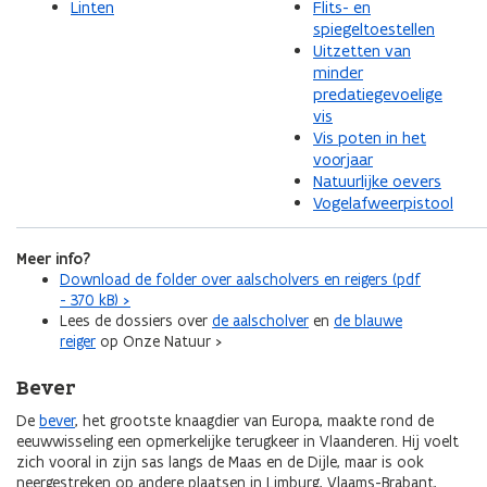
Linten
Flits- en
spiegeltoestellen
Uitzetten van
minder
predatiegevoelige
vis
Vis poten in het
voorjaar
Natuurlijke oevers
Vogelafweerpistool
Meer info?
Download de folder over aalscholvers en reigers (pdf
- 370 kB) >
Lees de dossiers over
de aalscholver
en
de blauwe
reiger
op Onze Natuur >
Bever
De
bever
, het grootste knaagdier van Europa, maakte rond de
eeuwwisseling een opmerkelijke terugkeer in Vlaanderen. Hij voelt
zich vooral in zijn sas langs de Maas en de Dijle, maar is ook
neergestreken op andere plaatsen in Limburg, Vlaams-Brabant,