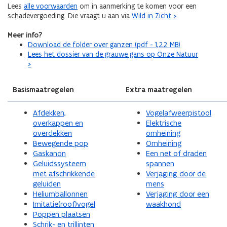
Lees
alle voorwaarden
om in aanmerking te komen voor een
schadevergoeding. Die vraagt u aan via
Wild in Zicht >
Meer info?
Download de folder over ganzen (pdf - 1,22 MB)
Lees het dossier van de grauwe gans op Onze Natuur
>
Basismaatregelen
Extra maatregelen
Afdekken,
Vogelafweerpistool
overkappen en
Elektrische
overdekken
omheining
Bewegende pop
Omheining
Gaskanon
Een net of draden
Geluidssysteem
spannen
met afschrikkende
Verjaging door de
geluiden
mens
Heliumballonnen
Verjaging door een
Imitatie(roof)vogel
waakhond
Poppen plaatsen
Schrik- en trillinten