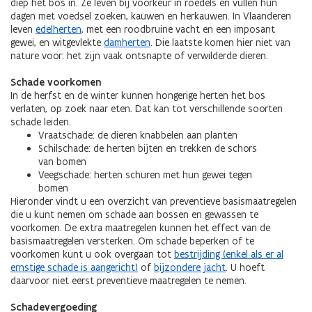
diep het bos in. Ze leven bij voorkeur in roedels en vullen hun
dagen met voedsel zoeken, kauwen en herkauwen. In Vlaanderen
leven
edelherten
, met een roodbruine vacht en een imposant
gewei, en witgevlekte
damherten
. Die laatste komen hier niet van
nature voor: het zijn vaak ontsnapte of verwilderde dieren.
Schade voorkomen
In de herfst en de winter kunnen hongerige herten het bos
verlaten, op zoek naar eten. Dat kan tot verschillende soorten
schade leiden.
Vraatschade: de dieren knabbelen aan planten
Schilschade: de herten bijten en trekken de schors
van bomen
Veegschade: herten schuren met hun gewei tegen
bomen
Hieronder vindt u een overzicht van preventieve basismaatregelen
die u kunt nemen om schade aan bossen en gewassen te
voorkomen. De extra maatregelen kunnen het effect van de
basismaatregelen versterken. Om schade beperken of te
voorkomen kunt u ook overgaan tot
bestrijding (enkel als er al
ernstige schade is aangericht)
of
bijzondere jacht
. U hoeft
daarvoor niet eerst preventieve maatregelen te nemen.
Schadevergoeding