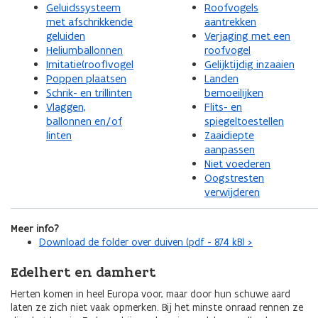
Geluidssysteem
Roofvogels
met afschrikkende
aantrekken
geluiden
Verjaging met een
Heliumballonnen
roofvogel
Imitatie(roof)vogel
Gelijktijdig inzaaien
Poppen plaatsen
Landen
Schrik- en trillinten
bemoeilijken
Vlaggen,
Flits- en
ballonnen en/of
spiegeltoestellen
linten
Zaaidiepte
aanpassen
Niet voederen
Oogstresten
verwijderen
Meer info?
Download de folder over duiven (pdf - 874 kB) >
Edelhert en damhert
Herten komen in heel Europa voor, maar door hun schuwe aard
laten ze zich niet vaak opmerken. Bij het minste onraad rennen ze