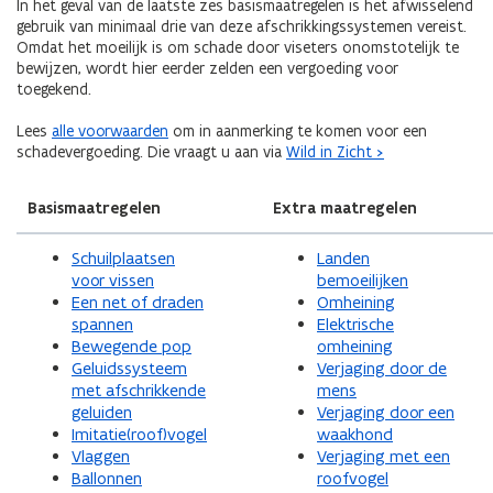
In het geval van de laatste zes basismaatregelen is het afwisselend
gebruik van minimaal drie van deze afschrikkingssystemen vereist.
Omdat het moeilijk is om schade door viseters onomstotelijk te
bewijzen, wordt hier eerder zelden een vergoeding voor
toegekend.
Lees
alle voorwaarden
om in aanmerking te komen voor een
schadevergoeding. Die vraagt u aan via
Wild in Zicht >
Basismaatregelen
Extra maatregelen
Schuilplaatsen
Landen
voor vissen
bemoeilijken
Een net of draden
Omheining
spannen
Elektrische
Bewegende pop
omheining
Geluidssysteem
Verjaging door de
met afschrikkende
mens
geluiden
Verjaging door een
Imitatie(roof)vogel
waakhond
Vlaggen
Verjaging met een
Ballonnen
roofvogel