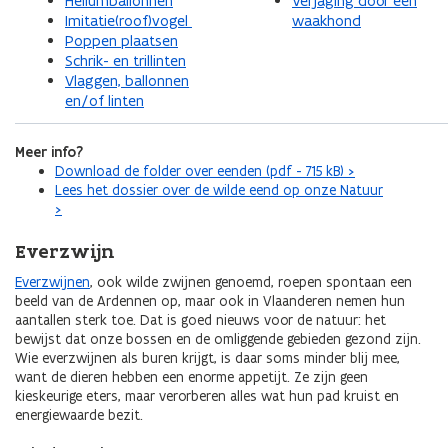
Heliumballonnen
Verjaging door een
Imitatie(roof)vogel
waakhond
Poppen plaatsen
Schrik- en trillinten
Vlaggen, ballonnen
en/of linten
Meer info?
Download de folder over eenden (pdf - 715 kB) >
Lees het dossier over de wilde eend op onze Natuur
>
Everzwijn
Everzwijnen
, ook wilde zwijnen genoemd, roepen spontaan een
beeld van de Ardennen op, maar ook in Vlaanderen nemen hun
aantallen sterk toe. Dat is goed nieuws voor de natuur: het
bewijst dat onze bossen en de omliggende gebieden gezond zijn.
Wie everzwijnen als buren krijgt, is daar soms minder blij mee,
want de dieren hebben een enorme appetijt. Ze zijn geen
kieskeurige eters, maar verorberen alles wat hun pad kruist en
energiewaarde bezit.