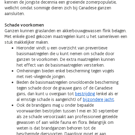
kennen de jongste decennia een groeiende zomerpopulatie,
wellicht omdat sommige dieren zich bij Canadese ganzen
aansluiten.
Schade voorkomen
Ganzen kunnen graslanden en akkerbouwgewassen flink belagen.
Met enkele goed gekozen maatregelen kunt u het samenleven een
stuk makkelijker maken.
Hieronder vindt u een overzicht van preventieve
basismaatregelen die u kunt nemen om schade door
ganzen te voorkomen. De extra maatregelen kunnen
het effect van de basismaatregelen versterken.
Omheiningen bieden enkel bescherming tegen vogels
met niet-vliegende jongen.
Bieden de basismaatregelen onvoldoende bescherming
tegen schade door de grauwe gans of de Canadese
gans, dan kunt u overgaan tot
bestrijding
(enkel als er
al ernstige schade is aangericht) of
bijzondere jacht
.
Ook de brandgans mag u onder bepaalde
voorwaarden bestrijden tussen 1 mei en 30 september
als ze schade veroorzaakt aan professioneel geteelde
gewassen of aan wilde fauna en flora. Belangrijk om
weten is dat brandganzen behoren tot de
beschermde diersoorten. Daardoor moet er aan