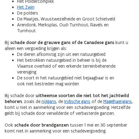
Het Poldercomplex
Het Zwin
De polders
De Maatjes, Wuustwezelheide en Groot Schietveld
Arendonk, Merksplas, Oud-Turnhout, Ravels en
Turnhout
Bij
schade door de grauwe gans of de Canadese gans
kunt u
alleen een vergoeding krijgen als:
De dieren afkomstig zijn uit een natuurgebied
Het betrokken natuurgebied in beheer is bij de
Vlaamse overheid of een erkende terreinbeherende
vereniging
De soort in het natuurgebied niet bejaagbaar is en
ook niet bestreden mag worden
Bij schade door
uitheemse soorten die niet tot het jachtwild
behoren
, zoals de
nijlgans
, de
Indische gans
of de
Magelhaengans
,
komt u niet in aanmerking voor een schadevergoeding. Hetzelfde
geldt bij schade door verwilderde of verbasterde ganzen.
Ook
schade door brandganzen
tussen 1 mei en 30 september
komt niet in aanmerking voor een schadevergoeding.