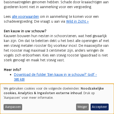
basismaatregelen genomen hebben. Schade door kraaiachtigen aan
goederen komt niet in aanmerking voor een vergoeding.
Lees
alle voorwaarden
om in aanmerking te komen voor een
schadevergoeding. Die vraagt u aan via
Wild in Zicht >
Een kauw in uw schouw?
Kauwen bouwen hun nesten in schoorstenen, wat heel gevaarlijk
kan zijn. Om dat te beletten dekt u het best alle openingen af met
een stevig metalen rooster (bij voorkeur inox). De maaswijdte van
het rooster mag maximaal 3 centimeter zijn, anders wringen de
vogels zich erdoorheen. Kies een stevig rooster (gaasdraad is niet
sterk genoeg) en maak het stevig vast.
Meer info?
Download de folder ‘Een kauw in je schouw?’ (pdf -
385 kB)
We gebruiken cookies voor de volgende doeleinden:
Noodzakelijke
Gebruik
Basismaatregelen
Extra maatregelen
cookies, Analytics & Ingesloten externe inhoud
. Druk op
van
'Aanpassen' voor meer informatie.
persoonsgegevens
Afdekken,
Architectuur
en
Aanpassen
Weiger
Accepteer
overkappen en
aanpassen
cookies