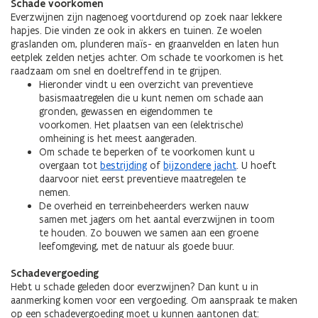
Schade voorkomen
Everzwijnen zijn nagenoeg voortdurend op zoek naar lekkere
hapjes. Die vinden ze ook in akkers en tuinen. Ze woelen
graslanden om, plunderen maïs- en graanvelden en laten hun
eetplek zelden netjes achter. Om schade te voorkomen is het
raadzaam om snel en doeltreffend in te grijpen.
Hieronder vindt u een overzicht van preventieve
basismaatregelen die u kunt nemen om schade aan
gronden, gewassen en eigendommen te
voorkomen. Het plaatsen van een (elektrische)
omheining is het meest aangeraden.
Om schade te beperken of te voorkomen kunt u
overgaan tot
bestrijding
of
bijzondere jacht
. U hoeft
daarvoor niet eerst preventieve maatregelen te
nemen.
De overheid en terreinbeheerders werken nauw
samen met jagers om het aantal everzwijnen in toom
te houden. Zo bouwen we samen aan een groene
leefomgeving, met de natuur als goede buur.
Schadevergoeding
Hebt u schade geleden door everzwijnen? Dan kunt u in
aanmerking komen voor een vergoeding. Om aanspraak te maken
op een schadevergoeding moet u kunnen aantonen dat: