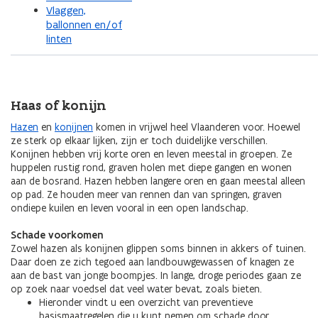
Vlaggen,
ballonnen en/of
linten
Haas of konijn
Hazen
en
konijnen
komen in vrijwel heel Vlaanderen voor. Hoewel
ze sterk op elkaar lijken, zijn er toch duidelijke verschillen.
Konijnen hebben vrij korte oren en leven meestal in groepen. Ze
huppelen rustig rond, graven holen met diepe gangen en wonen
aan de bosrand. Hazen hebben langere oren en gaan meestal alleen
op pad. Ze houden meer van rennen dan van springen, graven
ondiepe kuilen en leven vooral in een open landschap.
Schade voorkomen
Zowel hazen als konijnen glippen soms binnen in akkers of tuinen.
Daar doen ze zich tegoed aan landbouwgewassen of knagen ze
aan de bast van jonge boompjes. In lange, droge periodes gaan ze
op zoek naar voedsel dat veel water bevat, zoals bieten.
Hieronder vindt u een overzicht van preventieve
basismaatregelen die u kunt nemen om schade door