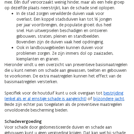
mee. Eén duif veroorzaakt weinig hinder, maar als een hele groep
op dezelfde plaats neerstrijkt, kan de schade snel oplopen.
In de stad zorgen verwilderde duiven vaak voor
overlast. Een koppel stadsduiven kan tot 16 jongen
per jaar voortbrengen, de populatie groeit dus heel
snel. Hun uitwerpselen beschadigen en ontsieren
gebouwen, straten, pleinen en standbeelden.
Bovendien zijn de duiven vaak heel opdringerig.
Ook in
landbouwgebieden kunnen duiven voor
problemen zorgen. Ze zijn immers dol op zaaizaden,
kiemplanten en granen.
Hieronder vindt u een overzicht van preventieve basismaatregelen
die u kunt nemen om schade aan gewassen, teelten en gebouwen
te voorkomen. De extra maatregelen kunnen het effect van de
basismaatregelen versterken.
Specifiek voor de houtduif kunt u ook overgaan tot
bestrijding
(enkel als er al ernstige schade is aangericht)
of
bijzondere jacht
.
Beide zijn echter pas toegelaten als de preventieve maatregelen
onvoldoende bescherming bieden.
Schadevergoeding
Voor schade door gedomesticeerde duiven en schade aan
gebouwen kunt u geen vergoeding krijgen. Dat kan wel bij schade