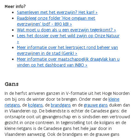
Meer info?
Samenleven met het everzwijn? Het kan! >
Raadpleeg onze folder 'Hoe omgaan met
everzwijnen' (pdf - 890 kB) >
Wat moet u doen als u een everzwijn tegenkomt? >
Lees het dossier over het wild zwijn op Onze Natuur
>
Meer informatie over het leertraject rond beheer van
everzwijnen in de stad (Genk) >
Meer informatie over maatschappelijk draagvlak kan u
vinden op het dashboard van INBO >
Gans
In de herfst arriveren ganzen in V-formatie uit het Hoge Noorden
om bij ons de winter door te brengen. Onder meer de
kleine
rietgans
, de
kolgans
, de
brandgans
en de
grauwe gans
duiken dan
in Vlaanderen op. De bekendste is echter de Canadese gans: die
ontsnapte ooit uit gevangenschap en is sindsdien een vertrouwd
gezicht in onze contreien. In tegenstelling tot de kolgans en de
kleine rietgans is de Canadese gans het hele jaar door in
Vlaanderen aanwezig. Ook de brandgans en de grauwe gans