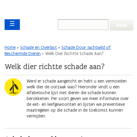
Overslaan en naar de inhoud gaan
Overslaan
Main navigation
en
☰
naar
de
algemene
inhoud
Kruimelpad
Home
Schade en Overlast
Schade Door Jachtwild of
gaan
Beschermde Dieren
Welk Dier Richtte Schade Aan?
Welk dier richtte schade aan?
Afbeelding
Werd er schade aangericht en hebt u een vermoeden
welk dier de oorzaak was? Hieronder vindt u een
alfabetische lijst met dieren die schade kunnen
berokkenen. Per soort geven we meer informatie over
de eet- en leefgewoonten en lijsten we preventieve
maatregelen op die schade in de toekomst kunnen
vermijden.