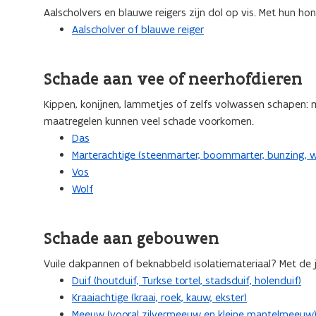
Aalscholvers en blauwe reigers zijn dol op vis. Met hun h
Aalscholver of blauwe reiger
Schade aan vee of neerhofdieren
Kippen, konijnen, lammetjes of zelfs volwassen schapen: m
maatregelen kunnen veel schade voorkomen.
Das
Marterachtige (steenmarter, boommarter, bunzing, we
Vos
Wolf
Schade aan gebouwen
Vuile dakpannen of beknabbeld isolatiemateriaal? Met de
Duif (houtduif, Turkse tortel, stadsduif, holenduif)
Kraaiachtige (kraai, roek, kauw, ekster)
Meeuw (vooral zilvermeeuw en kleine mantelmeeuw