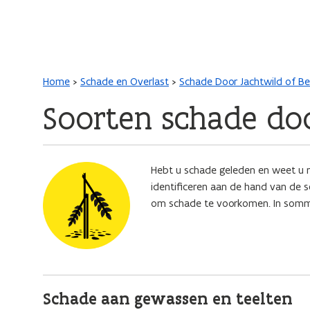
Main navigation
Kruimelpad
Home
Schade en Overlast
Schade Door Jachtwild of B
Soorten schade doo
Afbeelding
Hebt u schade geleden en weet u n
identificeren aan de hand van de 
om schade te voorkomen. In sommi
Schade aan gewassen en teelten