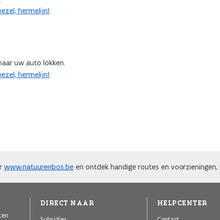
zel, hermelijn)
naar uw auto lokken.
zel, hermelijn)
ar
www.natuurenbos.be
en ontdek handige routes en voorzieningen, p
DIRECT NAAR
HELPCENTER
iten
Subsidies
Contact