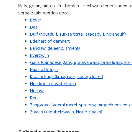
Maïs, graan, bieten, fruitbomen… Heel wat dieren vinden
veroorzaakt worden door:
Bever
Das
Duif (houtduif, Turkse tortel, stadsduif, holenduif)
Edelhert of damhert
Eend (wilde eend, smient)
Everzwijn
Gans (Canadese gans, grauwe gans, brandgans, klein
Haas of konijn
Kraaiachtige (kraai, roek, kauw, ekster)
Meerkoet of waterhoen
Meeuw
Ree
Zangvogel (vooral merel, spreeuw, pimpelmees en k
Zwaan (knobbelzwaan, kleine zwaan)