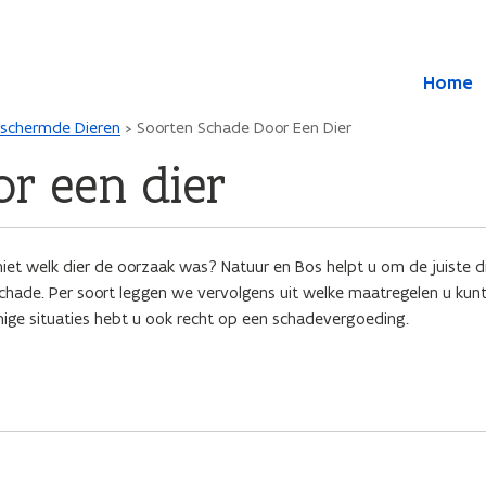
Overslaan en naar de inhoud gaan
Overslaan
Home
en
naar
eschermde Dieren
Soorten Schade Door Een Dier
de
algemene
r een dier
inhoud
gaan
iet welk dier de oorzaak was? Natuur en Bos helpt u om de juiste d
schade. Per soort leggen we vervolgens uit welke maatregelen u ku
ge situaties hebt u ook recht op een schadevergoeding.