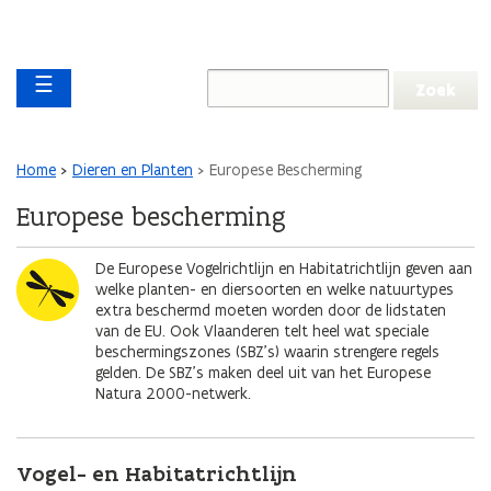
Overslaan en naar de inhoud gaan
Overslaan
Main navigation
en
☰
naar
de
algemene
inhoud
Kruimelpad
Home
Dieren en Planten
Europese Bescherming
gaan
Europese bescherming
Afbeelding
De Europese Vogelrichtlijn en Habitatrichtlijn geven aan
welke planten- en diersoorten en welke natuurtypes
extra beschermd moeten worden door de lidstaten
van de EU. Ook Vlaanderen telt heel wat speciale
beschermingszones (SBZ’s) waarin strengere regels
gelden. De SBZ’s maken deel uit van het Europese
Natura 2000-netwerk.
Vogel- en Habitatrichtlijn