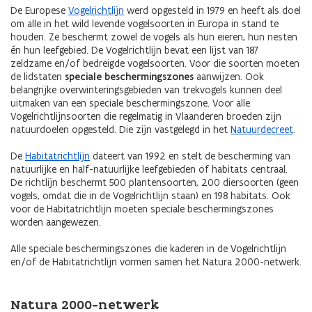
De Europese
Vogelrichtlijn
werd opgesteld in 1979 en heeft als doel
om alle in het wild levende vogelsoorten in Europa in stand te
houden. Ze beschermt zowel de vogels als hun eieren, hun nesten
én hun leefgebied. De Vogelrichtlijn bevat een lijst van 187
zeldzame en/of bedreigde vogelsoorten. Voor die soorten moeten
de lidstaten
speciale beschermingszones
aanwijzen. Ook
belangrijke overwinteringsgebieden van trekvogels kunnen deel
uitmaken van een speciale beschermingszone. Voor alle
Vogelrichtlijnsoorten die regelmatig in Vlaanderen broeden zijn
natuurdoelen opgesteld. Die zijn vastgelegd in het
Natuurdecreet
.
De
Habitatrichtlijn
dateert van 1992 en stelt de bescherming van
natuurlijke en half-natuurlijke leefgebieden of habitats centraal.
De richtlijn beschermt 500 plantensoorten, 200 diersoorten (geen
vogels, omdat die in de Vogelrichtlijn staan) en 198 habitats. Ook
voor de Habitatrichtlijn moeten speciale beschermingszones
worden aangewezen.
Alle speciale beschermingszones die kaderen in de Vogelrichtlijn
en/of de Habitatrichtlijn vormen samen het Natura 2000-netwerk.
Natura 2000-netwerk