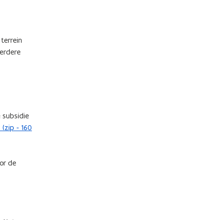
terrein
eerdere
 subsidie
(zip - 160
or de