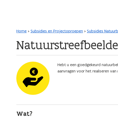
Main navigation
Kruimelpad
Home
Subsidies en Projectoproepen
Subsidies Natuur
Natuurstreefbeelde
Afbeelding
Hebt u een goedgekeurd natuurbehe
aanvragen voor het realiseren van
Wat?