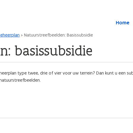
Overslaan en naar de inhoud gaan
Overslaan
Home
en
naar
beheerplan
Natuurstreefbeelden: Basissubsidie
de
algemene
n: basissubsidie
inhoud
gaan
erplan type twee, drie of vier voor uw terrein? Dan kunt u een sub
 natuurstreefbeelden.