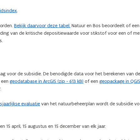
idsindex
.
worden.
Bekijk daarvoor deze tabel.
Natuur en Bos beoordeelt of een 
jding van de kritische depositiewaarde voor stikstof voor een of m
s.
aag voor de subsidie. De benodigde data voor het berekenen van de
r een
geodatabase in ArcGIS (zip - 613 kB)
of een
geopackage in QGIS 
.
sjaarlijkse evaluatie
van het natuurbeheerplan wordt de subsidie vo
en 15 april, 15 augustus en 15 december van elk jaar.