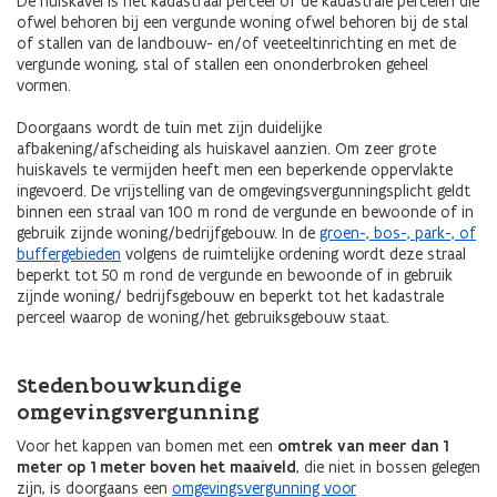
De huiskavel is het kadastraal perceel of de kadastrale percelen die
ofwel behoren bij een vergunde woning ofwel behoren bij de stal
of stallen van de landbouw- en/of veeteeltinrichting en met de
vergunde woning, stal of stallen een ononderbroken geheel
vormen.
Doorgaans wordt de tuin met zijn duidelijke
afbakening/afscheiding als huiskavel aanzien. Om zeer grote
huiskavels te vermijden heeft men een beperkende oppervlakte
ingevoerd. De vrijstelling van de omgevingsvergunningsplicht geldt
binnen een straal van 100 m rond de vergunde en bewoonde of in
gebruik zijnde woning/bedrijfgebouw. In de
groen-, bos-, park-, of
buffergebieden
volgens de ruimtelijke ordening wordt deze straal
beperkt tot 50 m rond de vergunde en bewoonde of in gebruik
zijnde woning/ bedrijfsgebouw en beperkt tot het kadastrale
perceel waarop de woning/het gebruiksgebouw staat.
Stedenbouwkundige
omgevingsvergunning
Voor het kappen van bomen met een
omtrek van meer dan 1
meter op 1 meter boven het maaiveld
, die niet in bossen gelegen
zijn, is doorgaans een
omgevingsvergunning voor