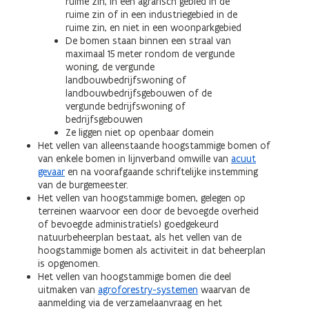
ruime zin, in een agrarisch gebied in de
ruime zin of in een industriegebied in de
ruime zin, en niet in een woonparkgebied
De bomen staan binnen een straal van
maximaal 15 meter rondom de vergunde
woning, de vergunde
landbouwbedrijfswoning of
landbouwbedrijfsgebouwen of de
vergunde bedrijfswoning of
bedrijfsgebouwen
Ze liggen niet op openbaar domein
Het vellen van alleenstaande hoogstammige bomen of
van enkele bomen in lijnverband omwille van
acuut
gevaar
en na voorafgaande schriftelijke instemming
van de burgemeester.
Het vellen van hoogstammige bomen, gelegen op
terreinen waarvoor een door de bevoegde overheid
of bevoegde administratie(s) goedgekeurd
natuurbeheerplan bestaat, als het vellen van de
hoogstammige bomen als activiteit in dat beheerplan
is opgenomen.
Het vellen van hoogstammige bomen die deel
uitmaken van
agroforestry-systemen
waarvan de
aanmelding via de verzamelaanvraag en het