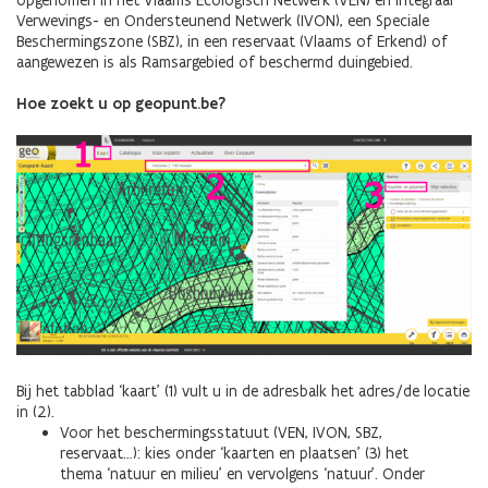
opgenomen in het Vlaams Ecologisch Netwerk (VEN) en Integraal
Verwevings- en Ondersteunend Netwerk (IVON), een Speciale
Beschermingszone (SBZ), in een reservaat (Vlaams of Erkend) of
aangewezen is als Ramsargebied of beschermd duingebied.
Hoe zoekt u op geopunt.be?
Afbeelding
Bij het tabblad ‘kaart’ (1) vult u in de adresbalk het adres/de locatie
in (2).
Voor het beschermingsstatuut (VEN, IVON, SBZ,
reservaat…): kies onder ‘kaarten en plaatsen’ (3) het
thema ‘natuur en milieu’ en vervolgens ‘natuur’. Onder