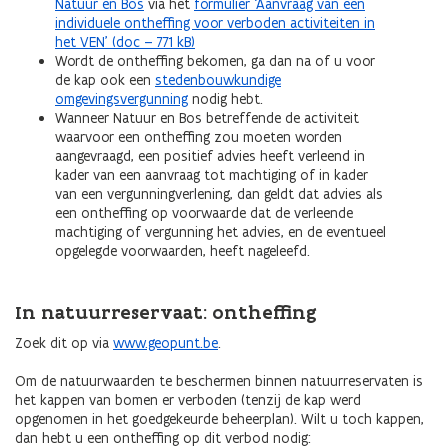
Natuur en Bos
via het
formulier ‘Aanvraag van een
individuele ontheffing voor verboden activiteiten in
het VEN’ (doc – 771 kB)
Wordt de ontheffing bekomen, ga dan na of u voor
de kap ook een
stedenbouwkundige
omgevingsvergunning
nodig hebt.
Wanneer Natuur en Bos betreffende de activiteit
waarvoor een ontheffing zou moeten worden
aangevraagd, een positief advies heeft verleend in
kader van een aanvraag tot machtiging of in kader
van een vergunningverlening, dan geldt dat advies als
een ontheffing op voorwaarde dat de verleende
machtiging of vergunning het advies, en de eventueel
opgelegde voorwaarden, heeft nageleefd.
In natuurreservaat: ontheffing
Zoek dit op via
www.geopunt.be
.
Om de natuurwaarden te beschermen binnen natuurreservaten is
het kappen van bomen er verboden (tenzij de kap werd
opgenomen in het goedgekeurde beheerplan). Wilt u toch kappen,
dan hebt u een ontheffing op dit verbod nodig: