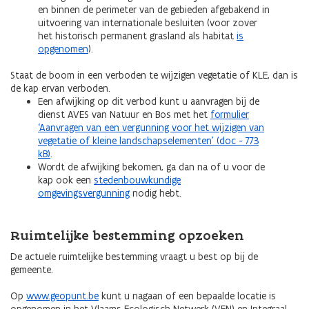
en binnen de perimeter van de gebieden afgebakend in
uitvoering van internationale besluiten (voor zover
het historisch permanent grasland als habitat
is
opgenomen
).
Staat de boom in een verboden te wijzigen vegetatie of KLE, dan is
de kap ervan verboden.
Een afwijking op dit verbod kunt u aanvragen bij de
dienst AVES van Natuur en Bos met het
formulier
‘Aanvragen van een vergunning voor het wijzigen van
vegetatie of kleine landschapselementen’ (doc - 773
kB)
.
Wordt de afwijking bekomen, ga dan na of u voor de
kap ook een
stedenbouwkundige
omgevingsvergunning
nodig hebt.
Ruimtelijke bestemming opzoeken
De actuele ruimtelijke bestemming vraagt u best op bij de
gemeente.
Op
www.geopunt.be
kunt u nagaan of een bepaalde locatie is