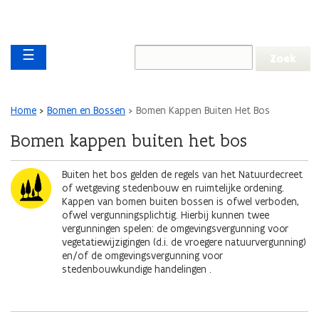
Overslaan en naar de inhoud gaan
Overslaan
Main navigation
en
☰
naar
de
algemene
inhoud
Kruimelpad
Home
Bomen en Bossen
Bomen Kappen Buiten Het Bos
gaan
Bomen kappen buiten het bos
Afbeelding
Buiten het bos gelden de regels van het Natuurdecreet
of wetgeving stedenbouw en ruimtelijke ordening.
Kappen van bomen buiten bossen is ofwel verboden,
ofwel vergunningsplichtig. Hierbij kunnen twee
vergunningen spelen: de omgevingsvergunning voor
vegetatiewijzigingen (d.i. de vroegere natuurvergunning)
en/of de omgevingsvergunning voor
stedenbouwkundige handelingen .