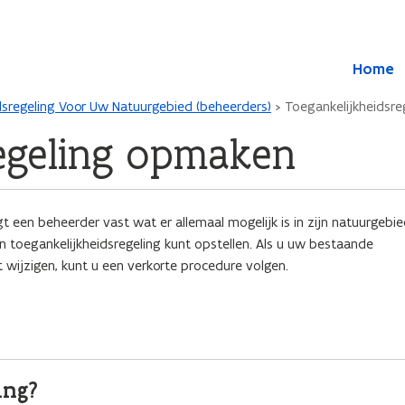
Overslaan en naar de inhoud gaan
Overslaan
Home
en
naar
dsregeling Voor Uw Natuurgebied (beheerders)
Toegankelijkheidsr
de
algemene
regeling opmaken
inhoud
gaan
gt een beheerder vast wat er allemaal mogelijk is in zijn natuurgebie
en toegankelijkheidsregeling kunt opstellen. Als u uw bestaande
lt wijzigen, kunt u een verkorte procedure volgen.
ing?