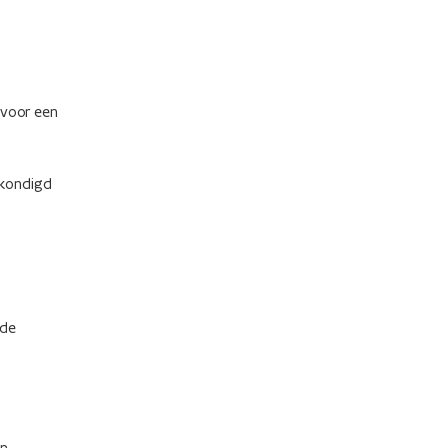
 voor een
ekondigd
 de
in