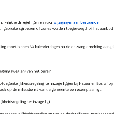
gankelijkheidsregelingen en voor
wijzigingen aan bestaande
an gebruikersgroepen of zones worden toegevoegd, of het aanbod
eling moet binnen 30 kalenderdagen na de ontvangstmelding aang
oegangsweg(en) van het terrein
oegankelijkheidsregeling ter inzage liggen bij Natuur en Bos of bij
 ook op de milieudienst van de gemeente een exemplaar ligt.
kheidsregeling ter inzage ligt
ptoegankelijkheidsregeling en van de doelstellingen voor het terre