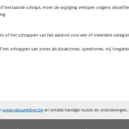
 of bestaande schrapt, moet de wijziging verlopen volgens dezelfd
ing.
rs of het schrappen van het aanbod voor een of meerdere categor
het schrappen van zones als bivakzones, speelzones, vrij toeganke
ar
www.natuurenbos.be
en ontdek handige routes en voorzieningen, p