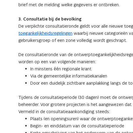
brief met de melding welke gegevens er ontbreken.
3. Consultatie bij de bevolking
De verplichte consultatieronde geldt voor alle nieuwe toe
toegankelijkheidsregelingen
waarbij nieuwe categorieën v
gebruikersgroep of een zone volledig wordt geschrapt.
De consultatieronde van de ontwerptoegankelijkheidsreg
worden op een van volgende manieren:
In minstens één regionale krant
Via de gemeentelijke informatiekanalen
Door een duidelijk zichtbare aanplakking langs de t
Tijdens de consultatieperiode (30 dagen) moet de ontwerpt
beheerder. Voor grotere projecten is het aangewezen dat
Vermeld in de consultatieaankondiging steeds:
Plaats (en openingsuren) waar de ontwerptoegankelij
Begin- en einddatum van de consultatieperiode
Korte omschrijving van het onderwerp van de ontwer