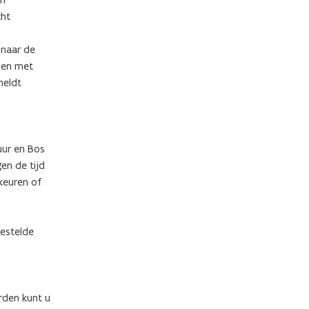
cht
 naar de
men met
meldt
uur en Bos
en de tijd
keuren of
gestelde
rden kunt u