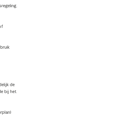
regeling.
of
bruik
elijk de
e bij het
rplan)