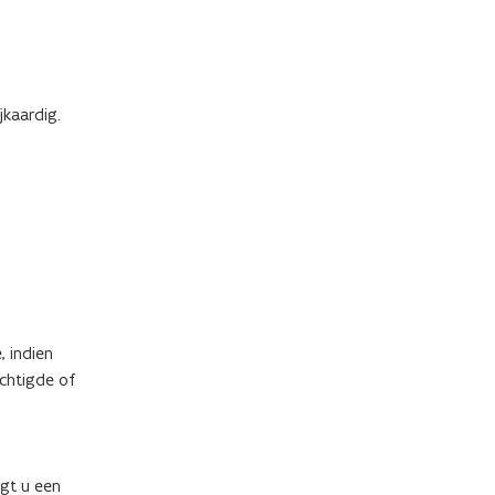
jkaardig.
, indien
chtigde of
jgt u een