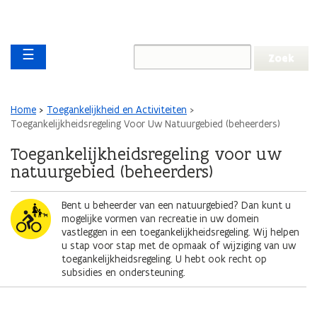
Overslaan en naar de inhoud gaan
Overslaan
Main navigation
en
☰
naar
de
algemene
inhoud
Kruimelpad
Home
Toegankelijkheid en Activiteiten
gaan
Toegankelijkheidsregeling Voor Uw Natuurgebied (beheerders)
Toegankelijkheidsregeling voor uw
natuurgebied (beheerders)
Afbeelding
Bent u beheerder van een natuurgebied? Dan kunt u
mogelijke vormen van recreatie in uw domein
vastleggen in een toegankelijkheidsregeling. Wij helpen
u stap voor stap met de opmaak of wijziging van uw
toegankelijkheidsregeling. U hebt ook recht op
subsidies en ondersteuning.