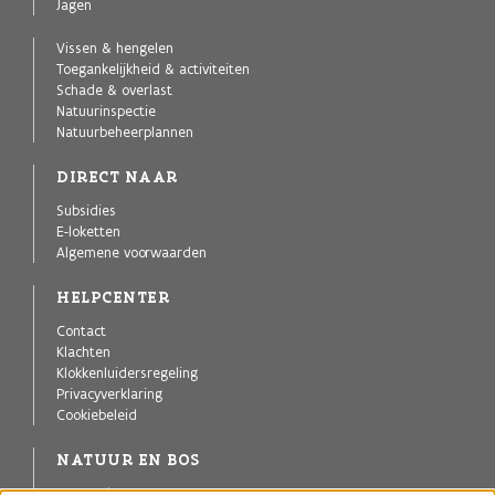
Jagen
Vissen & hengelen
Toegankelijkheid & activiteiten
Schade & overlast
Natuurinspectie
Natuurbeheerplannen
DIRECT NAAR
Subsidies
E-loketten
Algemene voorwaarden
HELPCENTER
Contact
Klachten
Klokkenluidersregeling
Privacyverklaring
Cookiebeleid
NATUUR EN BOS
Agentschap voor Natuur en Bos