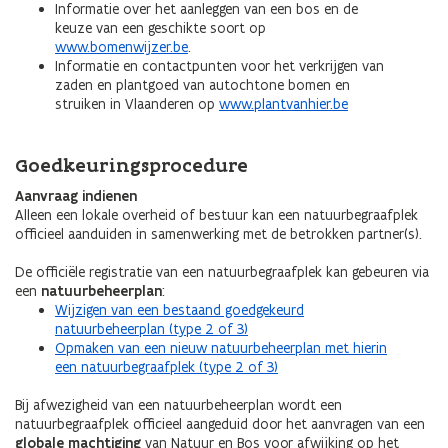
Informatie over het aanleggen van een bos en de
keuze van een geschikte soort op
www.bomenwijzer.be
.
Informatie en contactpunten voor het verkrijgen van
zaden en plantgoed van autochtone bomen en
struiken in Vlaanderen op
www.plantvanhier.be
Goedkeuringsprocedure
Aanvraag indienen
Alleen een lokale overheid of bestuur kan een natuurbegraafplek
officieel aanduiden in samenwerking met de betrokken partner(s).
De officiële registratie van een natuurbegraafplek kan gebeuren via
een
natuurbeheerplan
:
Wijzigen van een bestaand goedgekeurd
natuurbeheerplan (type 2 of 3)
Opmaken van een nieuw natuurbeheerplan met hierin
een natuurbegraafplek (type 2 of 3)
Bij afwezigheid van een natuurbeheerplan wordt een
natuurbegraafplek officieel aangeduid door het aanvragen van een
globale machtiging
van Natuur en Bos voor afwijking op het