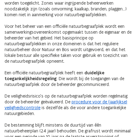
worden toegelicht. Zones waar ingrijpende beheerwerken
noodzakelijk zijn (zoals omvorming, kaalkap, branden, plaggen…)
komen niet in aanmerking voor natuurbegraafplekken.
Voor het beheer van een officiële natuurbegraafplek wordt een
samenwerkingsovereenkomst opgemaakt tussen de eigenaar en de
beheerder van het gebied. Het basisprincipe op
natuurbegraafplekken in onze domeinen is dat het reguliere
natuurbeheer door Natuur en Bos wordt uitgevoerd, en dat het
lokale bestuur alle specifieke taken voor gebruik en toezicht van
de natuurbegraafplek opneemt.
Een officiële natuurbegraafplek heeft een
duidelijke
toegankelijkheidsregeling
. Die wordt bij de toegangen van de
natuurbegraafplek door de beheerder gecommuniceerd.
De veiligheidsrisico's op de natuurbegraafplek worden regelmatig
door de beheerder geëvalueerd. De
procedure voor de (jaarlijkse)
veiligheidscontrole
is dezelfde als die voor andere toegankelijke
natuurgebieden.
De bestemming blijft minstens de duurtijd van één
natuurbeheerplan (24 jaar) behouden. De grafrust wordt minimaal
voor een periode van 10 jaar na de laatste asverstrooiing of