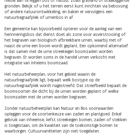
nieuw aan te leggen bos of natuur, zoals grasland of braakliggende
gronden. Bekijk of u het terrein eerst kunt inrichten via bebossing
of andere natuurontwikkeling, en baken er vervolgens een
natuurbegraafplek of urnenbos in af.
Een gemeente kan bijvoorbeeld opteren voor de aanleg van een
herinneringsbos dat dienst doet als zone voor asverstrooiing of
het begraven van biologisch afbreekbare urnen, waarbij met of
naast de urne een boom wordt geplant. Een opkomend alternatief
is dat samen met de urne streekeigen boomzaden worden
begraven. Er worden soms in de handel urnen verkocht met
integratie van inheems boomzaad.
Het natuurbeheerplan, voor het gebied waarin de
natuurbegraafplek ligt, bepaalt welk bostype op de
natuurbegraafplek wordt nagestreefd. Dat streefbeeld bepaalt de
boomsoorten die dicht bij de urnen worden geplant of welke
boomzaden met de urnen worden begraven.
Zonder natuurbeheerplan kan Natuur en Bos voorwaarden
opleggen voor de soortenkeuze van zaden en plantgoed. Enkel
gebruik van inheemse, liefst streekeigen bomen, zaden of stekken
is toegestaan, om de kwaliteit van de toekomstige bomen te
waarborgen. Cultuurvariëteiten zijn niet toegelaten.