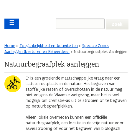
Overslaan en naar de inhoud gaan
Overslaan
Main navigation
en
☰
naar
de
algemene
inhoud
Kruimelpad
Home
Toegankelijkheid en Activiteiten
Speciale Zones
gaan
Aanleggen (besturen en Beheerders)
Natuurbegraafplek Aanleggen
Natuurbegraafplek aanleggen
Afbeelding
Er is een groeiende maatschappelijke vraag naar een
laatste rustplaats in de natuur. Het begraven van
stoffelijke resten of overschotten in de natuur mag
niet volgens de Vlaamse wetgeving, maar het is wel
mogelijk om crematie-as uit te strooien of te begraven
op natuurbegraafplekken.
Alleen lokale overheden kunnen een officiële
natuurbegraafplek, een locatie in de vrije natuur voor
asverstrooiing of voor het begraven van biologisch