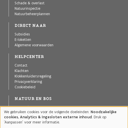
Schade & overlast
Natuurinspectie
Natuurbeheerplannen
DIRECT NAAR
Subsidies
E-loketten
Algemene voorwaarden
HELPCENTER
Contact
Klachten
Klokkenluidersregeling
Privacyverklaring
Cookiebeleid
NATUUR EN BOS
Agentschap voor Natuur en Bos
We gebruiken cookies voor de volgende doeleinden:
Noodzakelijke
Publicaties
Gebruik
cookies, Analytics & Ingesloten externe inhoud
. Druk op
Projecten
van
'Aanpassen' voor meer informatie.
Natuurgebieden
persoonsgegevens