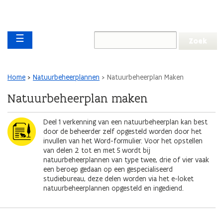
Overslaan en naar de inhoud gaan
Overslaan
Main navigation
en
☰
naar
de
algemene
inhoud
Kruimelpad
Home
Natuurbeheerplannen
Natuurbeheerplan Maken
gaan
Natuurbeheerplan maken
Afbeelding
Deel 1 verkenning van een natuurbeheerplan kan best
door de beheerder zelf opgesteld worden door het
invullen van het Word-formulier. Voor het opstellen
van delen 2 tot en met 5 wordt bij
natuurbeheerplannen van type twee, drie of vier vaak
een beroep gedaan op een gespecialiseerd
studiebureau, deze delen worden via het e-loket
natuurbeheerplannen opgesteld en ingediend.