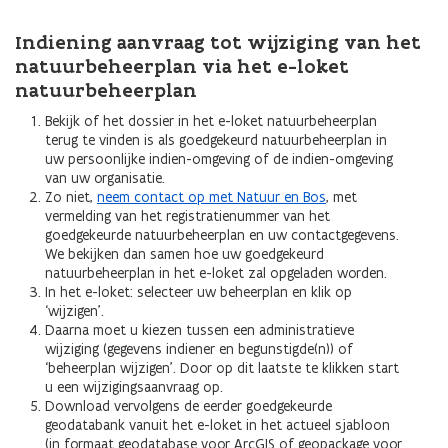
Indiening aanvraag tot wijziging van het
natuurbeheerplan via het e-loket
natuurbeheerplan
Bekijk of het dossier in het e-loket natuurbeheerplan
terug te vinden is als goedgekeurd natuurbeheerplan in
uw persoonlijke indien-omgeving of de indien-omgeving
van uw organisatie.
Zo niet,
neem contact op met Natuur en Bos
, met
vermelding van het registratienummer van het
goedgekeurde natuurbeheerplan en uw contactgegevens.
We bekijken dan samen hoe uw goedgekeurd
natuurbeheerplan in het e-loket zal opgeladen worden.
In het e-loket: selecteer uw beheerplan en klik op
‘wijzigen’.
Daarna moet u kiezen tussen een administratieve
wijziging (gegevens indiener en begunstigde(n)) of
‘beheerplan wijzigen’. Door op dit laatste te klikken start
u een wijzigingsaanvraag op.
Download vervolgens de eerder goedgekeurde
geodatabank vanuit het e-loket in het actueel sjabloon
(in formaat geodatabase voor ArcGIS of geopackage voor