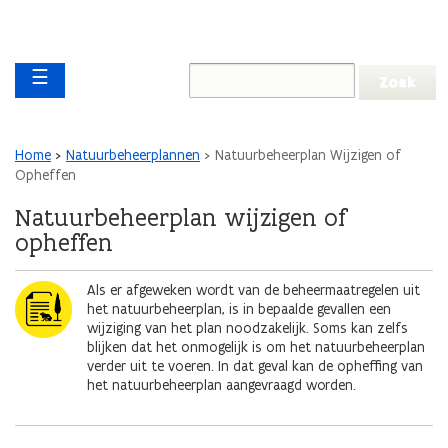
Overslaan en naar de inhoud gaan
Overslaan
Main navigation
en
☰
naar
de
algemene
inhoud
Kruimelpad
Home
Natuurbeheerplannen
Natuurbeheerplan Wijzigen of
gaan
Opheffen
Natuurbeheerplan wijzigen of
opheffen
Afbeelding
Als er afgeweken wordt van de beheermaatregelen uit
het natuurbeheerplan, is in bepaalde gevallen een
wijziging van het plan noodzakelijk. Soms kan zelfs
blijken dat het onmogelijk is om het natuurbeheerplan
verder uit te voeren. In dat geval kan de opheffing van
het natuurbeheerplan aangevraagd worden.