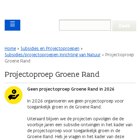
Overslaan en naar de inhoud gaan
Overslaan
Main navigation
en
☰
naar
de
algemene
inhoud
Kruimelpad
Home
Subsidies en Projectoproepen
gaan
Subsidies/projectoproepen Inrichting van Natuur
Projectoproep
Groene Rand
Projectoproep Groene Rand
Afbeelding
Geen projectoproep Groene Rand in 2026
In 2026 organiseren we geen projectoproep voor
toegankelijk groen in de Groene Rand.
Uiteraard blijven we de projecten opvolgen die de
voorbije jaren een subsidie ontvingen in het kader van
de projectoproep voor toegankelijk groen in de
Groene Rand. Heb je vragen in het kader van deze