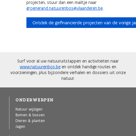
projecten, stuur dan een mailtje naar
groenerand.natuurenbos@vlaanderen.be
.
Ontdek de gefinancierde projecten van de vorige ja
Surf voor al uw natuuruitstappen en activiteiten naar
www.natuurenbos.be
en ontdek handige routes en
voorzieningen, plus bijzondere verhalen en dossiers uit onze
natuur.
ONDERWERPEN
Natuur wijzigen
Bomen & bossen
Dieren & planten
Jagen