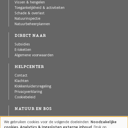
Vissen & hengelen
Toegankelijkheid & activiteiten
Schade & overlast
Natuurinspectie
Natuurbeheerplannen
DIRECT NAAR
Subsidies
E-loketten
Algemene voorwaarden
HELPCENTER
Contact
Klachten
Klokkenluidersregeling
Privacyverklaring
Cookiebeleid
NATUUR EN BOS
Agentschap voor Natuur en Bos
We gebruiken cookies voor de volgende doeleinden:
Noodzakelijke
Publicaties
Gebruik
cookies, Analytics & Ingesloten externe inhoud
. Druk op