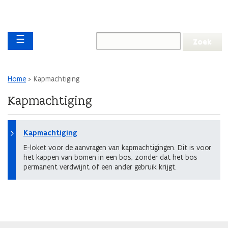
Overslaan en naar de inhoud gaan
Overslaan
Main navigation
en
☰
naar
de
algemene
inhoud
Kruimelpad
Home
Kapmachtiging
gaan
Kapmachtiging
Kapmachtiging
E-loket voor de aanvragen van kapmachtigingen. Dit is voor
het kappen van bomen in een bos, zonder dat het bos
permanent verdwijnt of een ander gebruik krijgt.