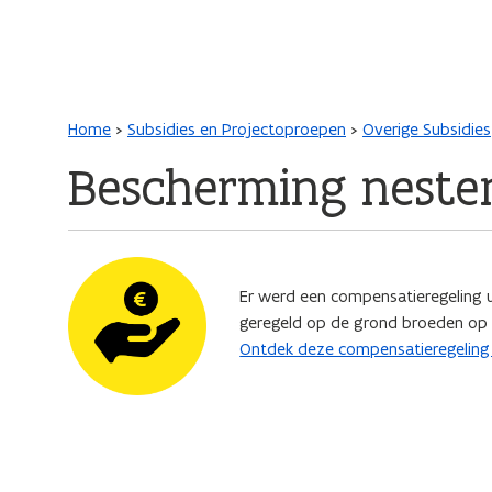
Main navigation
Kruimelpad
Home
Subsidies en Projectoproepen
Overige Subsidies
Bescherming neste
Afbeelding
Er werd een compensatieregeling 
geregeld op de grond broeden op l
Ontdek deze compensatieregeling