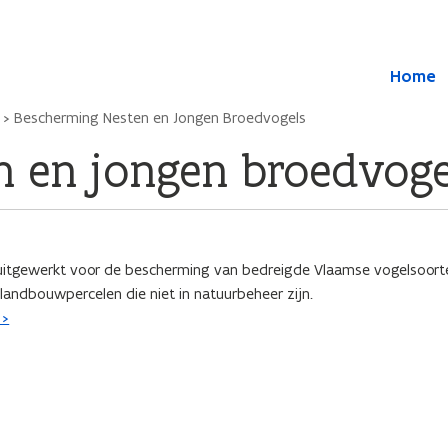
Overslaan en naar de inhoud gaan
Overslaan
Home
en
naar
Bescherming Nesten en Jongen Broedvogels
de
algemene
n en jongen broedvoge
inhoud
gaan
uitgewerkt voor de bescherming van bedreigde Vlaamse vogelsoort
andbouwpercelen die niet in natuurbeheer zijn.
 >