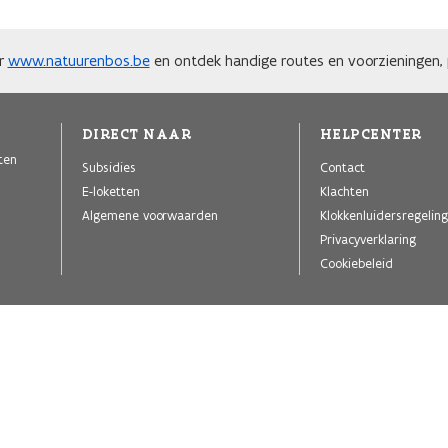
ar
www.natuurenbos.be
en ontdek handige routes en voorzieningen, p
DIRECT NAAR
HELPCENTER
iten
Subsidies
Contact
E-loketten
Klachten
Algemene voorwaarden
Klokkenluidersregeling
Privacyverklaring
Cookiebeleid