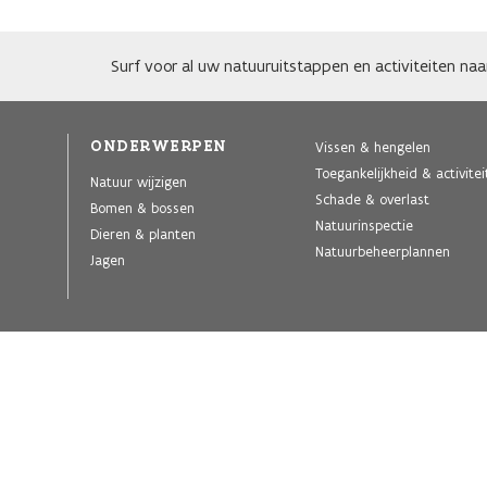
Surf voor al uw natuuruitstappen en activiteiten na
ONDERWERPEN
Vissen & hengelen
Toegankelijkheid & activite
Natuur wijzigen
Schade & overlast
Bomen & bossen
Natuurinspectie
Dieren & planten
Natuurbeheerplannen
Jagen