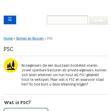
Overslaan en naar de inhoud gaan
Overslaan
Main navigation
en
☰
naar
de
algemene
inhoud
Kruimelpad
Home
Bomen en Bossen
FSC
gaan
FSC
Afbeelding
Boseigenaars die een duurzaam bosbeleid voeren,
zowel openbare besturen als private eigenaars, kunnen
zich laten erkennen om hun hout als FSC-gelabeld
hout te verkopen. Maar wat is FSC en waarvoor staat
het? En hoe kunt u deze erkenning krijgen?
Wat is FSC?
Afbeelding