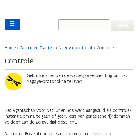
Overslaan en naar de inhoud gaan
Overslaan
Main navigation
en
☰
naar
de
algemene
inhoud
Kruimelpad
Home
Dieren en Planten
Nagoya-protocol
Controle
gaan
Controle
Afbeelding
Gebruikers hebben de wettelijke verplichting om het
Nagoya-protocol na te leven.
Het Agentschap voor Natuur en Bos werd aangeduid als controle-
instantie om na te gaan of gebruikers van genetische rijkdommen
voldoen aan de zorgvuldigheidsplicht.
Natuur en Bos zal controles uitvoeren om na te gaan of