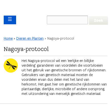
Overslaan en naar de inhoud gaan
Overslaan
Main navigation
en
☰
naar
de
algemene
inhoud
Kruimelpad
Home
Dieren en Planten
Nagoya-protocol
gaan
Nagoya-protocol
Afbeelding
Het Nagoya-protocol wil een ‘eerlijke en billijke
verdeling’ garanderen van voordelen die voortvloeien
uit het gebruik van genetische bronnen of rijkdommen.
Gebruikers van genetisch materiaal moeten de
voordelen ervan dus delen met het land van
herkomst. Het gaat hier om genetische rijkdommen van
plantaardige, dierlijke, microbiële of andere oorsprong,
met uitzondering van menselijk genetisch materiaal.