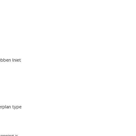
ebben (niet
erplan type
enning is