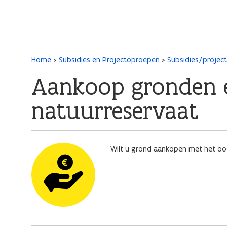
Main navigation
Kruimelpad
Home
Subsidies en Projectoproepen
Subsidies/proje
Aankoop gronden e
natuurreservaat
Afbeelding
Wilt u grond aankopen met het oo