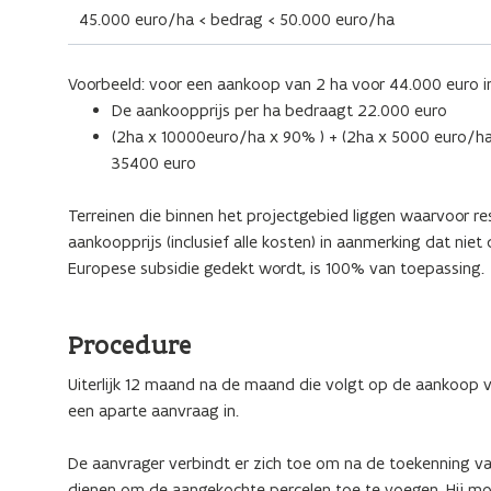
45.000 euro/ha < bedrag < 50.000 euro/ha
Voorbeeld: voor een aankoop van 2 ha voor 44.000 euro i
De aankoopprijs per ha bedraagt 22.000 euro
(2ha x 10000euro/ha x 90% ) + (2ha x 5000 euro/ha
35400 euro
Terreinen die binnen het projectgebied liggen waarvoor re
aankoopprijs (inclusief alle kosten) in aanmerking dat nie
Europese subsidie gedekt wordt, is 100% van toepassing.
Procedure
Uiterlijk 12 maand na de maand die volgt op de aankoop 
een aparte aanvraag in.
De aanvrager verbindt er zich toe om na de toekenning v
dienen om de aangekochte percelen toe te voegen. Hij mo