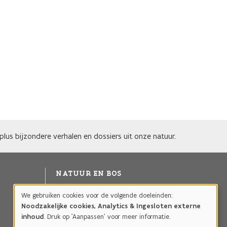
lus bijzondere verhalen en dossiers uit onze natuur.
NATUUR EN BOS
Agentschap voor Natuur en Bos
We gebruiken cookies voor de volgende doeleinden:
Gebruik
Publicaties
Noodzakelijke cookies, Analytics & Ingesloten externe
van
Projecten
inhoud
. Druk op 'Aanpassen' voor meer informatie.
persoonsgegevens
Natuurgebieden