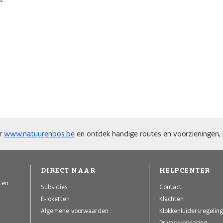
ar
www.natuurenbos.be
en ontdek handige routes en voorzieningen, p
DIRECT NAAR
HELPCENTER
iten
Subsidies
Contact
E-loketten
Klachten
Algemene voorwaarden
Klokkenluidersregeling
Privacyverklaring