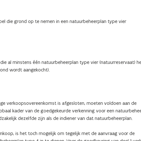
oel die grond op te nemen in een natuurbeheerplan type vier
 die al minstens één natuurbeheerplan type vier (natuurreservaat) h
rond wordt aangekocht).
ige verkoopsovereenkomst is afgesloten, moeten voldoen aan de
globaal kader van de goedgekeurde verkenning voor een natuurbehe
akelijk dezelfde zijn als de indiener van dat natuurbeheerplan.
ankoop, is het toch mogelijk om tegelijk met de aanvraag voor de
beheerplan type 4 in te dienen. Voor de goedkeuring van deel 1 verk