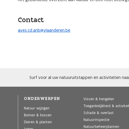
Contact
aves.cd.anb@vlaanderen.be
Surf voor al uw natuuruitstappen en activiteiten na
ONDERWERPEN
Vissen & hengelen
Toegankelijkheid & activite
Natuur wijzigen
Schade & overlast
Bomen & bossen
Natuurinspectie
Dieren & planten
Natuurbeheerplannen
Jagen