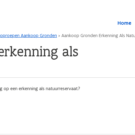
Overslaan en naar de inhoud gaan
Overslaan
Home
en
naar
ctoproepen Aankoop Gronden
Aankoop Gronden Erkenning Als Natu
de
algemene
rkenning als
inhoud
gaan
g op een erkenning als natuurreservaat?