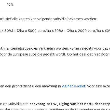
10%
nclusief alle kosten kan volgende subsidie bekomen worden:
 x 80%) + (2ha x 5000 euro/ha x 70%) + (2ha x 2000 euro/ha x 60
stfinancieringssubsidies verkregen worden, komen slechts voor dat 
t door de Europese subsidie gedekt wordt. Op het deel dat niet door
van een grond dient u een aanvraag in
via het e-loket.
Voor elke akte
an de subsidie een
aanvraag tot wijziging van het natuurbeheer
et dat doen binnen volgende termijnen na de toekenning van de sub