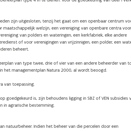
eden zijn uitgesloten, tenzij het gaat om een openbaar centrum vo
r maatschappelijk welzijn, een vereniging van openbare centra voo
vereniging van polders en wateringen, een kerkfabriek, elke andere
edienst of voor verenigingen van vrijzinnigen, een polder, een wat
ederen beheert.
rplan van type twee, drie of vier van een andere beheerder van t
 in het managementplan Natura 2000, al wordt beoogd.
a van toepassing.
p goedgekeurd is, zijn behoudens ligging in SBZ of VEN subsidies 
en in agrarische bestemming.
an natuurbeheer. Indien het beheer van die percelen door een