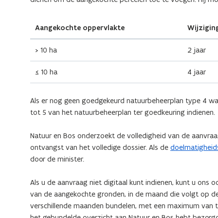
Aangekochte oppervlakte
Wijzigin
> 10 ha
2 jaar
≤ 10 ha
4 jaar
Als er nog geen goedgekeurd natuurbeheerplan type 4 was
tot 5 van het natuurbeheerplan ter goedkeuring indienen.
Natuur en Bos onderzoekt de volledigheid van de aanvraa
ontvangst van het volledige dossier. Als de
doelmatigheid
door de minister.
Als u de aanvraag niet digitaal kunt indienen, kunt u ons o
van de aangekochte gronden, in de maand die volgt op d
verschillende maanden bundelen, met een maximum van tw
het gebundelde overzicht aan Natuur en Bos hebt bezorg