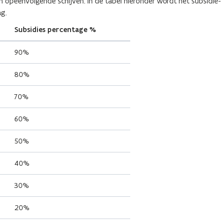
n opeenvolgende schijven. In de tabel hieronder wordt het subsidie-
g.
Subsidies percentage %
90%
80%
70%
60%
50%
40%
30%
20%