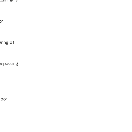
or
r
ering of
oepassing
voor