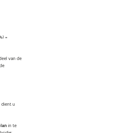
%) =
deel van de
 de
 dient u
plan
in te
sidie: