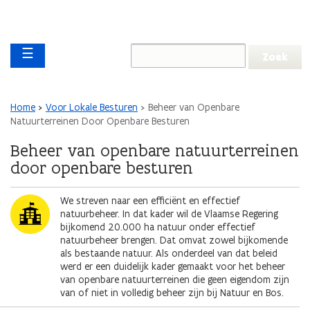
Overslaan en naar de inhoud gaan
Overslaan
Main navigation
en
☰
naar
de
algemene
inhoud
Kruimelpad
Home
Voor Lokale Besturen
Beheer van Openbare
gaan
Natuurterreinen Door Openbare Besturen
Beheer van openbare natuurterreinen
door openbare besturen
Afbeelding
We streven naar een efficiënt en effectief
natuurbeheer. In dat kader wil de Vlaamse Regering
bijkomend 20.000 ha natuur onder effectief
natuurbeheer brengen. Dat omvat zowel bijkomende
als bestaande natuur. Als onderdeel van dat beleid
werd er een duidelijk kader gemaakt voor het beheer
van openbare natuurterreinen die geen eigendom zijn
van of niet in volledig beheer zijn bij Natuur en Bos.