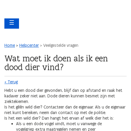
Overslaan en naar de inhoud gaan
Overslaan
Main navigation
en
☰
naar
de
algemene
inhoud
Kruimelpad
Home
Helpcenter
Veelgestelde vragen
gaan
Wat moet ik doen als ik een
dood dier vind?
< Terug
Hebt u een dood dier gevonden, blijf dan op afstand en raak het
kadaver zeker niet aan. Dode dieren kunnen besmet zijn met
ziektekiemen.
Is het géén wild dier? Contacteer dan de eigenaar. Als u de eigenaar
niet kunt bereiken, neem dan contact op met de politie.
Is het een wild dier? Dan hangt het ervan af welk dier het is:
Als u een dode vogel vindt, moet u vanwege de
vogelgriep extra maatregelen nemen en zeer