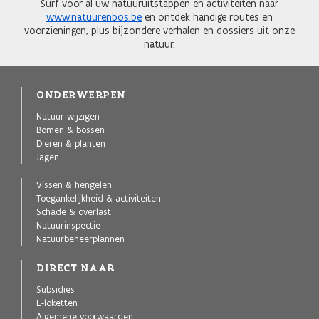
Surf voor al uw natuuruitstappen en activiteiten naar
www.natuurenbos.be
en ontdek handige routes en
voorzieningen, plus bijzondere verhalen en dossiers uit onze
natuur.
ONDERWERPEN
Natuur wijzigen
Bomen & bossen
Dieren & planten
Jagen
Vissen & hengelen
Toegankelijkheid & activiteiten
Schade & overlast
Natuurinspectie
Natuurbeheerplannen
DIRECT NAAR
Subsidies
E-loketten
Algemene voorwaarden