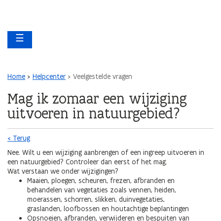
Overslaan en naar de inhoud gaan
Overslaan
Main navigation
en
☰
naar
de
algemene
inhoud
Kruimelpad
Home
Helpcenter
Veelgestelde vragen
gaan
Mag ik zomaar een wijziging
uitvoeren in natuurgebied?
< Terug
Nee. Wilt u een wijziging aanbrengen of een ingreep uitvoeren in
een natuurgebied? Controleer dan eerst of het mag.
Wat verstaan we onder wijzigingen?
Maaien, ploegen, scheuren, frezen, afbranden en
behandelen van vegetaties zoals vennen, heiden,
moerassen, schorren, slikken, duinvegetaties,
graslanden, loofbossen en houtachtige beplantingen
Opsnoeien, afbranden, verwijderen en bespuiten van