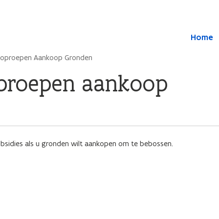
Overslaan en naar de inhoud gaan
Overslaan
Home
en
naar
ctoproepen Aankoop Gronden
de
algemene
oproepen aankoop
inhoud
gaan
ubsidies als u gronden wilt aankopen om te bebossen.