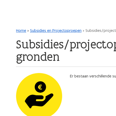
Main navigation
Kruimelpad
Home
Subsidies en Projectoproepen
Subsidies/proje
Subsidies/project
gronden
Afbeelding
Er bestaan verschillende s