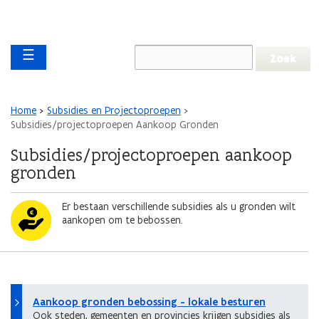
Overslaan en naar de inhoud gaan
Overslaan
Main navigation
en
☰
naar
de
algemene
inhoud
Kruimelpad
Home
Subsidies en Projectoproepen
gaan
Subsidies/projectoproepen Aankoop Gronden
Subsidies/projectoproepen aankoop
gronden
Afbeelding
Er bestaan verschillende subsidies als u gronden wilt
aankopen om te bebossen.
Aankoop gronden bebossing - lokale besturen
Ook steden, gemeenten en provincies krijgen subsidies als