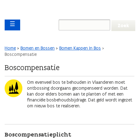
Overslaan en naar de inhoud gaan
Overslaan
Main navigation
en
☰
naar
de
algemene
inhoud
Kruimelpad
Home
Bomen en Bossen
Bomen Kappen In Bos
gaan
Boscompensatie
Boscompensatie
Afbeelding
Om evenveel bos te behouden in Vlaanderen moet
ontbossing doorgaans gecompenseerd worden. Dat
kan door elders bomen aan te planten of met een
financiële bosbehoudsbijdrage. Dat geld wordt ingezet
om nieuw bos te realiseren.
Boscompensatieplicht