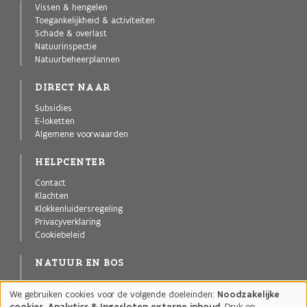
Vissen & hengelen
Toegankelijkheid & activiteiten
Schade & overlast
Natuurinspectie
Natuurbeheerplannen
DIRECT NAAR
Subsidies
E-loketten
Algemene voorwaarden
HELPCENTER
Contact
Klachten
Klokkenluidersregeling
Privacyverklaring
Cookiebeleid
NATUUR EN BOS
Agentschap voor Natuur en Bos
We gebruiken cookies voor de volgende doeleinden:
Noodzakelijke
Publicaties
Gebruik
cookies, Analytics & Ingesloten externe inhoud
. Druk op