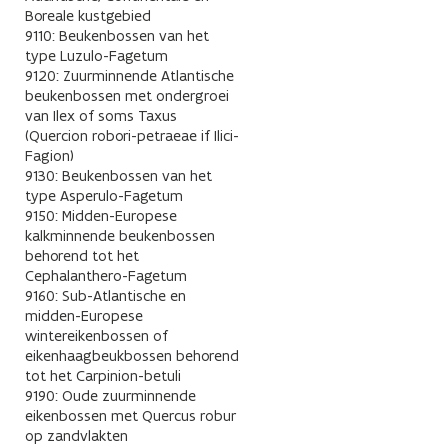
Boreale kustgebied
9110: Beukenbossen van het
type Luzulo-Fagetum
9120: Zuurminnende Atlantische
beukenbossen met ondergroei
van Ilex of soms Taxus
(Quercion robori-petraeae if Ilici-
Fagion)
9130: Beukenbossen van het
type Asperulo-Fagetum
9150: Midden-Europese
kalkminnende beukenbossen
behorend tot het
Cephalanthero-Fagetum
9160: Sub-Atlantische en
midden-Europese
wintereikenbossen of
eikenhaagbeukbossen behorend
tot het Carpinion-betuli
9190: Oude zuurminnende
eikenbossen met Quercus robur
op zandvlakten