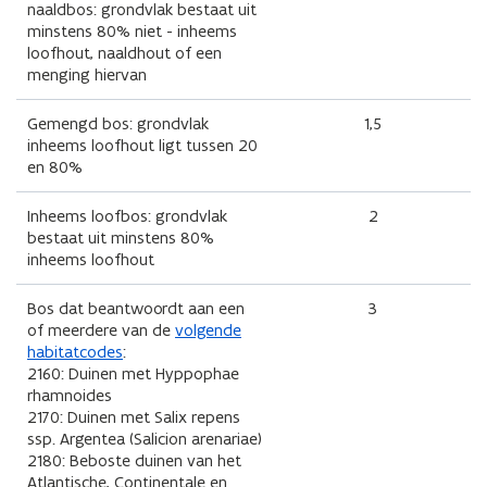
naaldbos: grondvlak bestaat uit
minstens 80% niet - inheems
loofhout, naaldhout of een
menging hiervan
Gemengd bos: grondvlak
1,5
inheems loofhout ligt tussen 20
en 80%
Inheems loofbos: grondvlak
2
bestaat uit minstens 80%
inheems loofhout
Bos dat beantwoordt aan een
3
of meerdere van de
volgende
habitatcodes
:
2160: Duinen met Hyppophae
rhamnoides
2170: Duinen met Salix repens
ssp. Argentea (Salicion arenariae)
2180: Beboste duinen van het
Atlantische, Continentale en