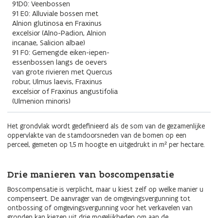
91D0: Veenbossen
91 E0: Alluviale bossen met
Alnion glutinosa en Fraxinus
excelsior (Alno-Padion, Alnion
incanae, Salicion albae)
91 F0: Gemengde eiken-iepen-
essenbossen langs de oevers
van grote rivieren met Quercus
robur, Ulmus laevis, Fraxinus
excelsior of Fraxinus angustifolia
(Ulmenion minoris)
Het grondvlak wordt gedefinieerd als de som van de gezamenlijke
oppervlakte van de stamdoorsneden van de bomen op een
perceel, gemeten op 1,5 m hoogte en uitgedrukt in m² per hectare.
Drie manieren van boscompensatie
Boscompensatie is verplicht, maar u kiest zelf op welke manier u
compenseert. De aanvrager van de omgevingsvergunning tot
ontbossing of omgevingsvergunning voor het verkavelen van
gronden kan kiezen uit drie mogelijkheden om aan de