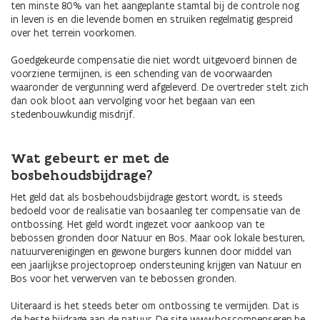
ten minste 80% van het aangeplante stamtal bij de controle nog
in leven is en die levende bomen en struiken regelmatig gespreid
over het terrein voorkomen.
Goedgekeurde compensatie die niet wordt uitgevoerd binnen de
voorziene termijnen, is een schending van de voorwaarden
waaronder de vergunning werd afgeleverd. De overtreder stelt zich
dan ook bloot aan vervolging voor het begaan van een
stedenbouwkundig misdrijf.
Wat gebeurt er met de
bosbehoudsbijdrage?
Het geld dat als bosbehoudsbijdrage gestort wordt, is steeds
bedoeld voor de realisatie van bosaanleg ter compensatie van de
ontbossing. Het geld wordt ingezet voor aankoop van te
bebossen gronden door Natuur en Bos. Maar ook lokale besturen,
natuurverenigingen en gewone burgers kunnen door middel van
een jaarlijkse projectoproep ondersteuning krijgen van Natuur en
Bos voor het verwerven van te bebossen gronden.
Uiteraard is het steeds beter om ontbossing te vermijden. Dat is
de beste bijdrage aan de natuur. De site www.boscompenseren.be