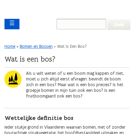
Overslaan en naar de inhoud gaan
Overslaan
Main navigation
en
☰
naar
de
algemene
inhoud
Kruimelpad
Home
Bomen en Bossen
Wat Is Een Bos?
gaan
Wat is een bos?
Afbeelding
Als u wilt weten of u een boom mag kappen of niet,
moet u zich altijd eerst afvragen: bevindt de boom
zich in een bos? Maar wat is een bos precies? Is het
groepje bomen in mijn tuin ook een bos? Is een
fruitboomgaard ook een bos?
Wettelijke definitie bos
Ieder stukje grond in Vlaanderen waarvan bomen, met of zonder
houtachtige struikvegetatie, het hoofdbestanddeel uitmaken en