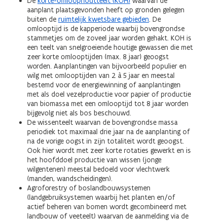
De
korte-omloophoutteelt (KOH)
waarvan de
aanplant plaatsgevonden heeft op gronden gelegen
buiten de
ruimtelijk kwetsbare gebieden
. De
omlooptijd is de kapperiode waarbij bovengrondse
stammetjes om de zoveel jaar worden gehakt. KOH is
een teelt van snelgroeiende houtige gewassen die met
zeer korte omlooptijden (max. 8 jaar) geoogst
worden. Aanplantingen van bijvoorbeeld populier en
wilg met omlooptijden van 2 à 5 jaar en meestal
bestemd voor de energiewinning of aanplantingen
met als doel vezelproductie voor papier of productie
van biomassa met een omlooptijd tot 8 jaar worden
bijgevolg niet als bos beschouwd.
De wissenteelt waarvan de bovengrondse massa
periodiek tot maximaal drie jaar na de aanplanting of
na de vorige oogst in zijn totaliteit wordt geoogst.
Ook hier wordt met zeer korte rotaties gewerkt en is
het hoofddoel productie van wissen (jonge
wilgentenen) meestal bedoeld voor vlechtwerk
(manden, wandscheidingen).
Agroforestry of boslandbouwsystemen
(landgebruiksystemen waarbij het planten en/of
actief beheren van bomen wordt gecombineerd met
landbouw of veeteelt) waarvan de aanmelding via de