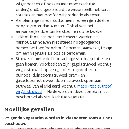
wilgenbossen of bossen met moerasachtige
ondergrond), uitgezonderd de wissenteelt met korte
rotaties en met hoofddoel productie als tenen.
Aanplantingen met naaldbomen met een gemiddelde
hoogte groter dan 4 meter. Ook al was het
aanvankelijke doel om kerstbomen op te kweken.
Hakhoutbos: een bos kan beheerd worden als
hakhout. Er hoeven niet steeds hoogopgaande
bomen (wat we ‘hooghout’ noemen) aanwezig te zijn
om een vegetatie als bos te benoemen.
Struwelen met enkel houtachtige struikvegetaties en
geen bomen. Voorbeelden zijn: gagelstruweel, vochtig
wilgenstruweel op venige of zure grond, zuur
duinbos, duindoornstruweel, brem- en
gaspeldoornstruweel, doornstruweel, spontaan
struweel van allerlei aard, vochtig,
meso- tot eutroof
wilgenstruweel
… Heide wordt in deze context niet
beschouwd als struikachtige vegetatie.
Moeilijke gevallen
Volgende vegetaties worden in Vlaanderen soms als bos
beschouwd: