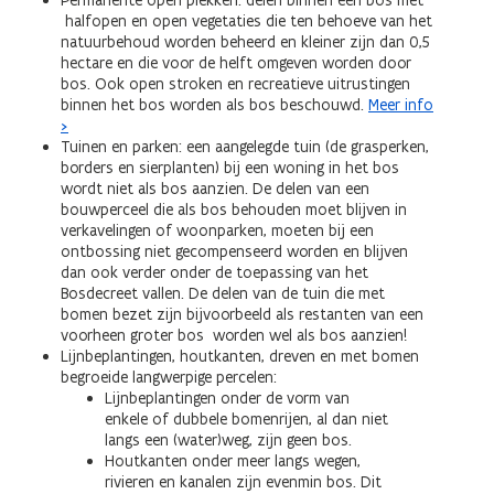
Permanente open plekken: delen binnen een bos met
halfopen en open vegetaties die ten behoeve van het
natuurbehoud worden beheerd en kleiner zijn dan 0,5
hectare en die voor de helft omgeven worden door
bos. Ook open stroken en recreatieve uitrustingen
binnen het bos worden als bos beschouwd.
Meer info
>
Tuinen en parken: een aangelegde tuin (de grasperken,
borders en sierplanten) bij een woning in het bos
wordt niet als bos aanzien. De delen van een
bouwperceel die als bos behouden moet blijven in
verkavelingen of woonparken, moeten bij een
ontbossing niet gecompenseerd worden en blijven
dan ook verder onder de toepassing van het
Bosdecreet vallen. De delen van de tuin die met
bomen bezet zijn bijvoorbeeld als restanten van een
voorheen groter bos worden wel als bos aanzien!
Lijnbeplantingen, houtkanten, dreven en met bomen
begroeide langwerpige percelen:
Lijnbeplantingen onder de vorm van
enkele of dubbele bomenrijen, al dan niet
langs een (water)weg, zijn geen bos.
Houtkanten onder meer langs wegen,
rivieren en kanalen zijn evenmin bos. Dit