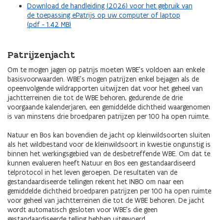
Download de handleiding (2026) voor het gebruik van
de toepassing ePatrijs op uw computer of laptop
(pdf - 1.42 MB)
Patrijzenjacht
Om te mogen jagen op patrijs moeten WBE’s voldoen aan enkele
basisvoorwaarden. WBE’s mogen patrijzen enkel bejagen als de
opeenvolgende wildrapporten uitwijzen dat voor het geheel van
jachtterreinen die tot de WBE behoren, gedurende de drie
voorgaande kalenderjaren, een gemiddelde dichtheid waargenomen
is van minstens drie broedparen patrijzen per 100 ha open ruimte.
Natuur en Bos kan bovendien de jacht op kleinwildsoorten sluiten
als het wildbestand voor de kleinwildsoort in kwestie ongunstig is
binnen het werkingsgebied van de desbetreffende WBE. Om dat te
kunnen evalueren heeft Natuur en Bos een gestandaardiseerd
telprotocol in het leven geroepen. De resultaten van de
gestandaardiseerde tellingen rekent het INBO om naar een
gemiddelde dichtheid broedparen patrijzen per 100 ha open ruimte
voor geheel van jachtterreinen die tot de WBE behoren. De jacht
wordt automatisch gesloten voor WBE’s die geen
gestandaardiseerde telling hebben uitgevoerd.