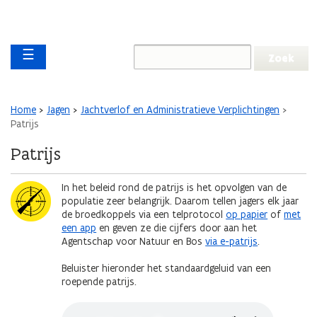
Overslaan en naar de inhoud gaan
Overslaan
Main navigation
en
☰
naar
de
algemene
inhoud
Kruimelpad
Home
Jagen
Jachtverlof en Administratieve Verplichtingen
gaan
Patrijs
Patrijs
Afbeelding
In het beleid rond de patrijs is het opvolgen van de
populatie zeer belangrijk. Daarom tellen jagers elk jaar
de broedkoppels via een telprotocol
op papier
of
met
een app
en geven ze die cijfers door aan het
Agentschap voor Natuur en Bos
via e-patrijs
.
Beluister hieronder het standaardgeluid van een
roepende patrijs.
Geluidsbestand