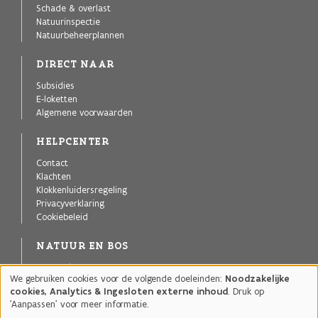
Schade & overlast
Natuurinspectie
Natuurbeheerplannen
DIRECT NAAR
Subsidies
E-loketten
Algemene voorwaarden
HELPCENTER
Contact
Klachten
Klokkenluidersregeling
Privacyverklaring
Cookiebeleid
NATUUR EN BOS
Agentschap voor Natuur en Bos
We gebruiken cookies voor de volgende doeleinden:
Noodzakelijke
Publicaties
Gebruik
cookies, Analytics & Ingesloten externe inhoud
. Druk op
Projecten
van
'Aanpassen' voor meer informatie.
Natuurgebieden
persoonsgegevens