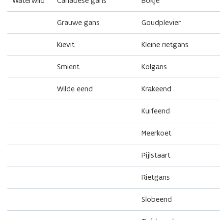
Waterwild
Canadese gans
Bokje
Grauwe gans
Goudplevier
Kievit
Kleine rietgans
Smient
Kolgans
Wilde eend
Krakeend
Kuifeend
Meerkoet
Pijlstaart
Rietgans
Slobeend