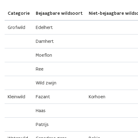
Categorie
Bejaagbare wildsoort
Niet-bejaagbare wilds
Grofwild
Edelhert
Damhert
Moeflon
Ree
Wild zwijn
Kleinwild
Fazant
Korhoen
Haas
Patrijs