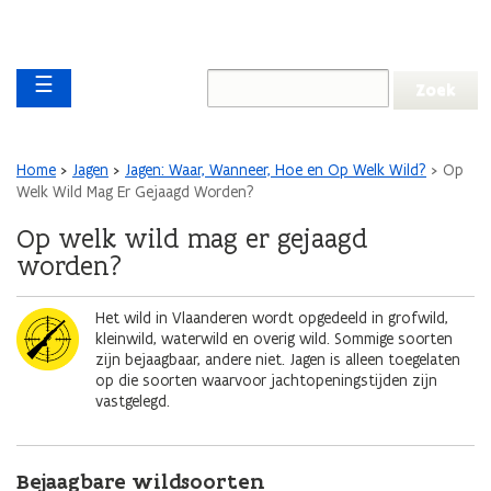
Overslaan en naar de inhoud gaan
Overslaan
Main navigation
en
☰
naar
de
algemene
inhoud
Kruimelpad
Home
Jagen
Jagen: Waar, Wanneer, Hoe en Op Welk Wild?
Op
gaan
Welk Wild Mag Er Gejaagd Worden?
Op welk wild mag er gejaagd
worden?
Afbeelding
Het wild in Vlaanderen wordt opgedeeld in grofwild,
kleinwild, waterwild en overig wild. Sommige soorten
zijn bejaagbaar, andere niet. Jagen is alleen toegelaten
op die soorten waarvoor jachtopeningstijden zijn
vastgelegd.
Bejaagbare wildsoorten