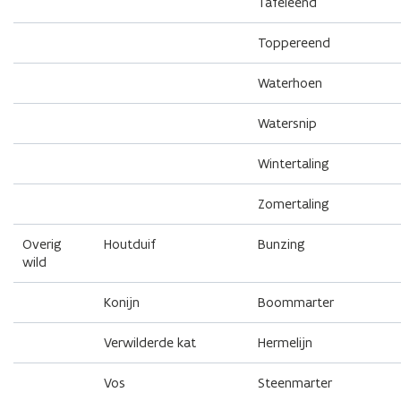
Tafeleend
Toppereend
Waterhoen
Watersnip
Wintertaling
Zomertaling
Overig
Houtduif
Bunzing
wild
Konijn
Boommarter
Verwilderde kat
Hermelijn
Vos
Steenmarter