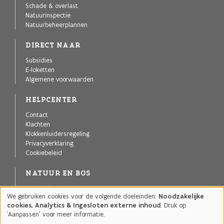
Schade & overlast
Natuurinspectie
Natuurbeheerplannen
DIRECT NAAR
Subsidies
E-loketten
Algemene voorwaarden
HELPCENTER
Contact
Klachten
Klokkenluidersregeling
Privacyverklaring
Cookiebeleid
NATUUR EN BOS
Agentschap voor Natuur en Bos
We gebruiken cookies voor de volgende doeleinden:
Noodzakelijke
Publicaties
Gebruik
cookies, Analytics & Ingesloten externe inhoud
. Druk op
Projecten
van
'Aanpassen' voor meer informatie.
Natuurgebieden
persoonsgegevens